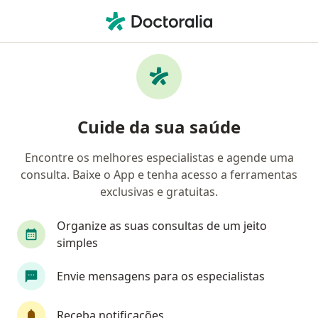
Men
Dermatologista • Sabará, Minas Gerais MG
Filtros
Convênio
Mapa
Dermatologistas em Sabará
Cuide da sua saúde
Encontre os melhores especialistas e agende uma
Qual é o seu convênio?
consulta. Baixe o App e tenha acesso a ferramentas
Biocentro
EMBRATEL
exclusivas e gratuitas.
Organize as suas consultas de um jeito
simples
Envie mensagens para os especialistas
Receba notificações