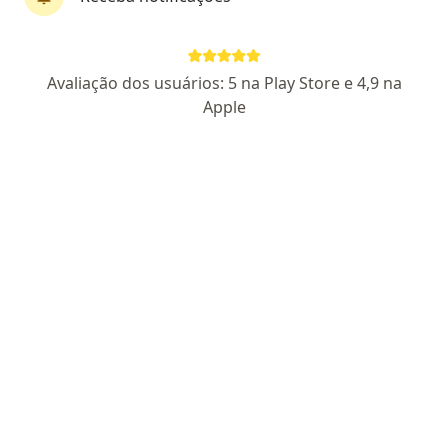
Dra. Bárbara Menezes
·
Mais
Dermatologista
Avaliação dos usuários: 5 na Play Store e 4,9 na
6 opiniões
Apple
CRM MG 71209
RQE não encontrado (DERMATOLOGISTA)
Endereço
Teleconsulta
Avenida dos Andradas 3323, Belo Horizonte
•
Mapa
Edifício Andradas Office - Dra Bárbara Menezes
Primeira consulta Dermatologia
R$ 550
Esse especialista não oferece agendamento online para esse endereço.
Solicite um atendimento