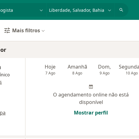
dade, doença ou nome
cidade ou região
Mais filtros
dor
a
Hoje
Amanhã
Dom,
7 Ago
8 Ago
9 Ago
10 Ago
ínico
s
O agendamento online não está
disponível
pa
Mostrar perfil