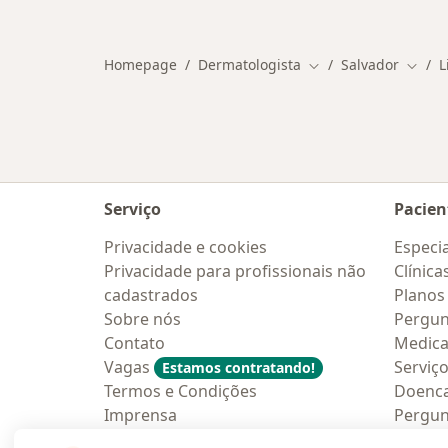
Mais na categoria: Outros bairros e
Homepage
Dermatologista
Salvador
L
Mudar de cidade
Mudar
Serviço
Pacien
Privacidade e cookies
Especia
Privacidade para profissionais não
Clínica
cadastrados
Planos
Sobre nós
Pergun
Contato
Medic
Vagas
Serviç
Estamos contratando!
Termos e Condições
Doenc
Imprensa
Pergun
Lei da Igualdade Salarial
Aplica