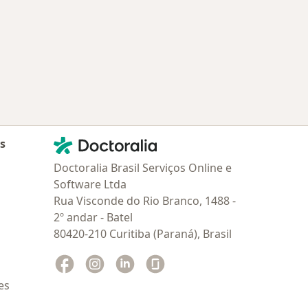
Contato
Doctoralia - Homepage
as
Doctoralia Brasil Serviços Online e
Software Ltda
Rua Visconde do Rio Branco, 1488 -
2º andar - Batel
80420-210 Curitiba (Paraná), Brasil
Facebook
abre num novo separador
Instagram
abre num novo separador
Linkedin
abre num novo separador
Glassdoor
abre num novo separador
es