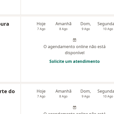
oura
Hoje
Amanhã
Dom,
7 Ago
8 Ago
9 Ago
10 Ago
O agendamento online não está
disponível
Solicite um atendimento
rte do
Hoje
Amanhã
Dom,
7 Ago
8 Ago
9 Ago
10 Ago