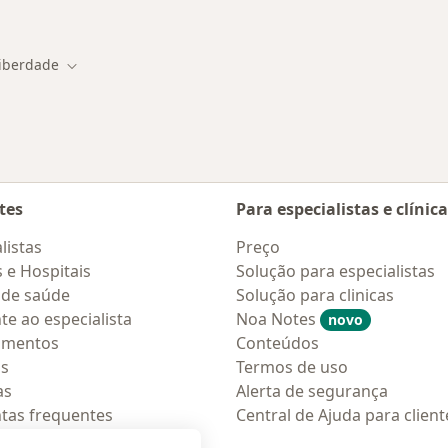
m Salvador
iberdade
 de cidade
Mudar de cidade
tes
Para especialistas e clínic
listas
Preço
s e Hospitais
Solução para especialistas
 de saúde
Solução para clinicas
te ao especialista
Noa Notes
novo
amentos
Conteúdos
os
Termos de uso
as
Alerta de segurança
tas frequentes
Central de Ajuda para client
ções móveis