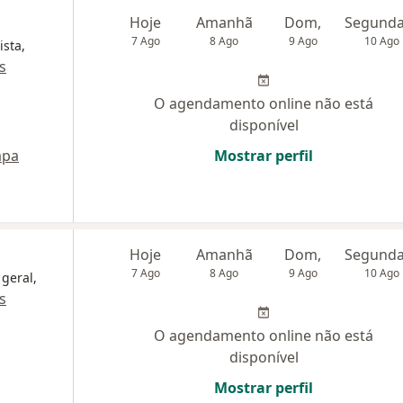
Hoje
Amanhã
Dom,
7 Ago
8 Ago
9 Ago
10 Ago
ista,
s
O agendamento online não está
disponível
pa
Mostrar perfil
Hoje
Amanhã
Dom,
7 Ago
8 Ago
9 Ago
10 Ago
 geral,
s
O agendamento online não está
disponível
Mostrar perfil