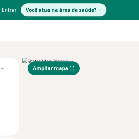
Entrar
Você atua na área da saúde?
Segunda-feira
Ter,
Qua
Qui,
Ampliar mapa
11 Ago
12 Ago
13 Ago