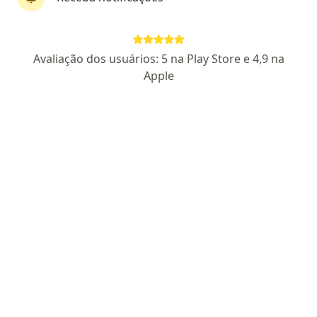
CRM SP 45482 RQE Nº: 44460
Rua Turiassu, 519, Conjunto 25, São Paulo
•
Mapa
Avaliação dos usuários: 5 na Play Store e 4,9 na
CLINICA DERMATOLÓGICA DR. AGNALDO AUGUSTO MIRANDEZ
Apple
Aceita Unibanco Saúde
Primeira consulta Dermatologia
Esse especialista não oferece agendamento online para esse endereço.
Solicite um atendimento