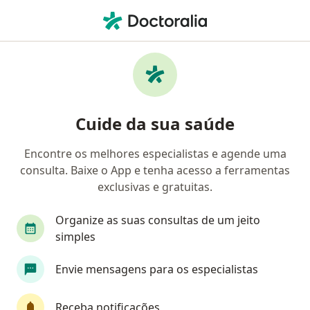
Men
Dermatologista • São Paulo, Brasil
Filtros
Convênio:
Unibanco Saúde
Dermatologistas Unibanco Saúde em São
Cuide da sua saúde
Paulo
Encontre os melhores especialistas e agende uma
consulta. Baixe o App e tenha acesso a ferramentas
exclusivas e gratuitas.
Organize as suas consultas de um jeito
simples
Dr. Agnaldo Mirandez
Envie mensagens para os especialistas
·
Mais
Dermatologista
178 opiniões
Receba notificações