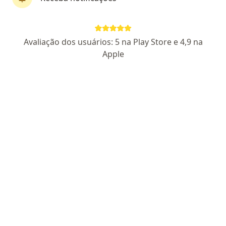
CRM DF 18768
- RQE Nº: 12254
Pacientes fiéis
Centro Clínico Sul, SHLS 716, Torre 01, sala 201, Asa Sul, Brasília
•
Mapa
Avaliação dos usuários: 5 na Play Store e 4,9 na
Dermaclin
Apple
Aceita BACEN
Consulta Dermatologia
Esse especialista não oferece agendamento online para esse endereço.
Solicite um atendimento