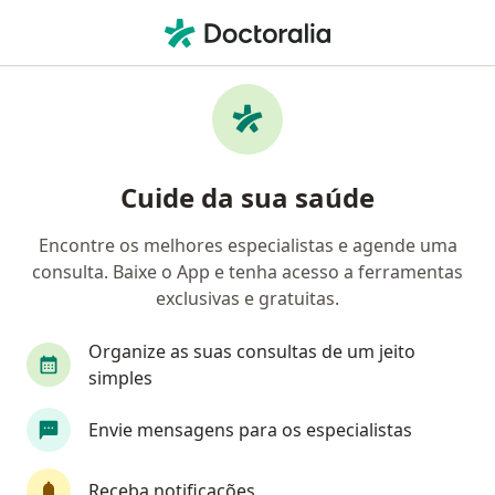
Men
Dermatologista • Taguatinga, Distrito Federal DF
Filtros
Convênio:
BACEN
Dermatologistas BACEN em Taguatinga
Cuide da sua saúde
Encontre os melhores especialistas e agende uma
consulta. Baixe o App e tenha acesso a ferramentas
exclusivas e gratuitas.
Organize as suas consultas de um jeito
simples
Dr. Claudio Lerer
Envie mensagens para os especialistas
·
Mais
Dermatologista
1181 opiniões
Receba notificações