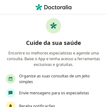
Men
Dermatologista • Uberlândia, Minas Gerais MG
Filtros
Convênio:
Unimed
Dermatologistas Unimed em Uberlândia
Cuide da sua saúde
Encontre os melhores especialistas e agende uma
consulta. Baixe o App e tenha acesso a ferramentas
exclusivas e gratuitas.
Organize as suas consultas de um jeito
simples
Dr. Alexsandro Ferraz Rocha
Envie mensagens para os especialistas
·
Mais
Dermatologista
219 opiniões
Receba notificações