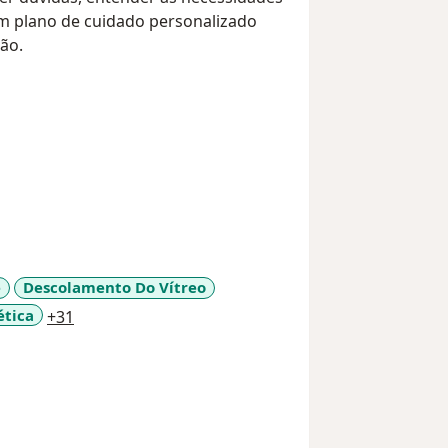
um plano de cuidado personalizado
são.
e
Descolamento Do Vítreo
a11y_sr_more_diseases
ética
+31