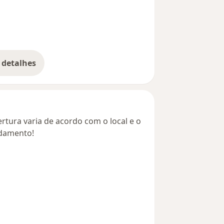
 detalhes
bre o endereço
rtura varia de acordo com o local e o
ndamento!