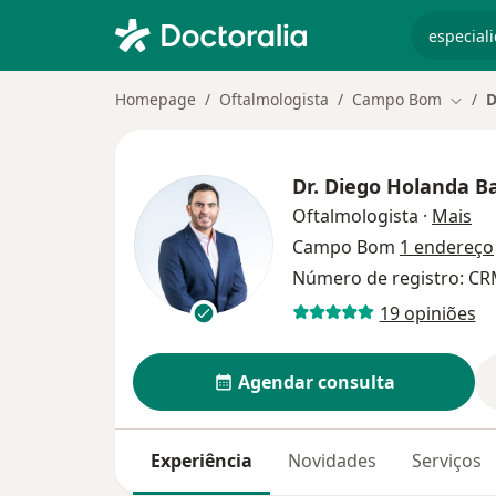
especiali
Homepage
Oftalmologista
Campo Bom
D
Mudar
Dr.
Diego Holanda B
so
Oftalmologista
·
Mais
Campo Bom
1 endereço
Número de registro: CR
19 opiniões
Agendar consulta
Experiência
Novidades
Serviços