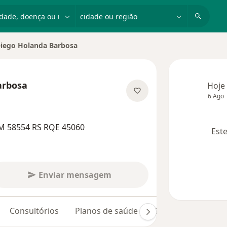
dade, doença ou nome
cidade ou região
iego Holanda Barbosa
 de cidade
arbosa
Hoje
6 Ago
bre as especializações
M 58554 RS RQE 45060
Este
Enviar mensagem
Consultórios
Planos de saúde
Opiniões (19)