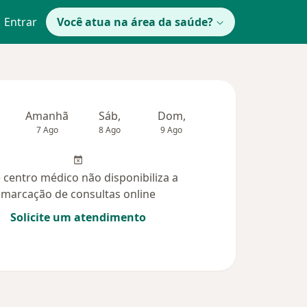
Entrar
Você atua na área da saúde?
Amanhã
Sáb,
Dom,
Segunda-feira
Ter,
7 Ago
8 Ago
9 Ago
10 Ago
11 Ag
 centro médico não disponibiliza a
marcação de consultas online
Solicite um atendimento