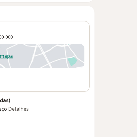
00-000
 mapa
re num novo separador
das)
eço
Detalhes