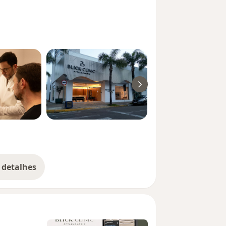
 detalhes
bre a experiência