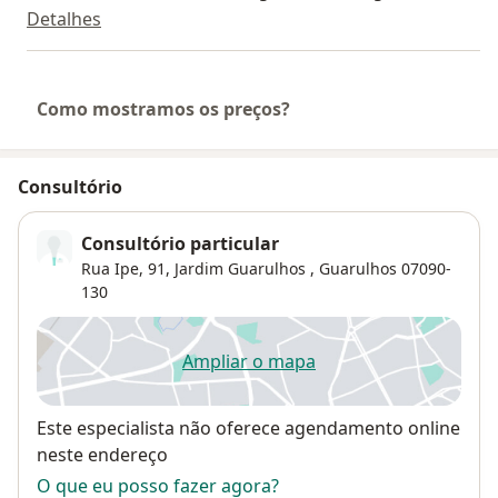
Detalhes
Como mostramos os preços?
Consultório
Consultório particular
Rua Ipe, 91,
Jardim Guarulhos
,
Guarulhos
07090-
130
Ampliar o mapa
abre num novo separador
Disponibilidade
Este especialista não oferece agendamento online
neste endereço
O que eu posso fazer agora?