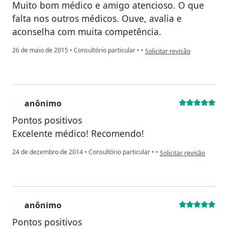
Muito bom médico e amigo atencioso. O que
falta nos outros médicos. Ouve, avalia e
aconselha com muita competência.
na opinião do utilizador pac
26 de maio de 2015
•
Consultório particular
•
•
Solicitar revisão
anônimo
A
Pontos positivos
Excelente médico! Recomendo!
na opinião do utilizado
24 de dezembro de 2014
•
Consultório particular
•
•
Solicitar revisão
anônimo
A
Pontos positivos