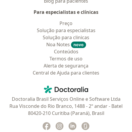
Blog para pacientes
Para especialistas e clínicas
Preço
Solução para especialistas
Solução para clinicas
Noa Notes
novo
Conteúdos
Termos de uso
Alerta de segurança
Central de Ajuda para clientes
Contato
Doctoralia - Homepage
Doctoralia Brasil Serviços Online e Software Ltda
Rua Visconde do Rio Branco, 1488 - 2º andar - Batel
80420-210 Curitiba (Paraná), Brasil
Facebook
abre num novo separador
Instagram
abre num novo separador
Linkedin
abre num novo separad
Glassdoor
abre num novo se