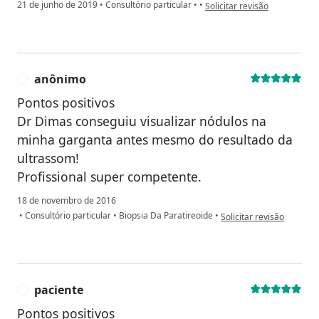
na opinião do utilizador Sua 
21 de junho de 2019
•
Consultório particular
•
•
Solicitar revisão
anônimo
A
Pontos positivos
Dr Dimas conseguiu visualizar nódulos na
minha garganta antes mesmo do resultado da
ultrassom!
Profissional super competente.
18 de novembro de 2016
na opinião do utilizador
•
Consultório particular
•
Biopsia Da Paratireoide
•
Solicitar revisão
paciente
P
Pontos positivos