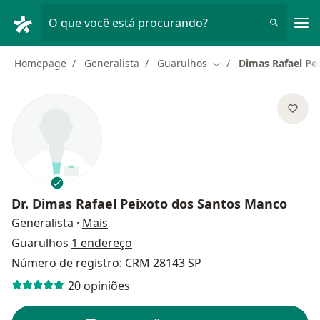
Men
O que você está procurando?
Homepage
Generalista
Guarulhos
Dimas Rafael Pe
Mudar de cidade
Dr.
Dimas Rafael Peixoto dos Santos Manco
sobre as especializações
Generalista
·
Mais
Guarulhos
1 endereço
Número de registro: CRM 28143 SP
20 opiniões