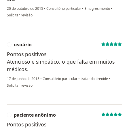
20 de outubro de 2015
•
Consultório particular
•
Emagrecimento
•
na opinião do utilizador Sua conta foi excluída
Solicitar revisão
usuário
U
Pontos positivos
Atencioso e simpático, o que falta em muitos
médicos.
17 de junho de 2015
•
Consultório particular
•
tratar da tireoide
•
na opinião do utilizador usuário
Solicitar revisão
paciente anônimo
P
Pontos positivos