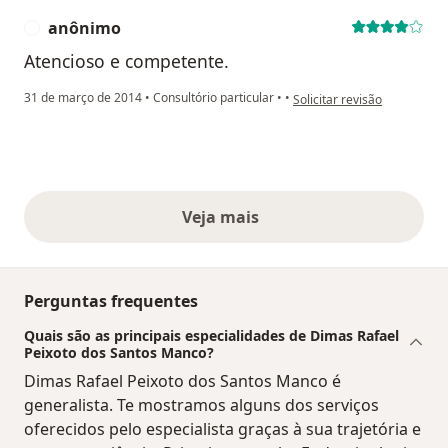
anônimo
A
Atencioso e competente.
na opinião do utilizador an
31 de março de 2014
•
Consultório particular
•
•
Solicitar revisão
Veja mais
opiniões acima
Perguntas frequentes
Quais são as principais especialidades de Dimas Rafael
Peixoto dos Santos Manco?
Dimas Rafael Peixoto dos Santos Manco é
generalista. Te mostramos alguns dos serviços
oferecidos pelo especialista graças à sua trajetória e