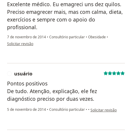
Excelente médico. Eu emagreci uns dez quilos.
Preciso emagrecer mais, mas com calma, dieta,
exercícios e sempre com o apoio do
profissional.
7 de novembro de 2014
•
Consultório particular
•
Obesidade
•
na opinião do utilizador anônimo
Solicitar revisão
usuário
U
Pontos positivos
De tudo. Atenção, explicação, ele fez
diagnóstico preciso por duas vezes.
na opinião do utilizador 
5 de novembro de 2014
•
Consultório particular
•
•
Solicitar revisão