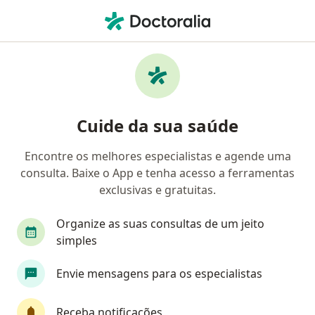
Men
Abdome Agudo • Duque de Caxias, Rio de Janeiro RJ
Filtros
• 1
Convênio
Mapa
Profissionais com experiência Abdome
Cuide da sua saúde
Agudo, Duque de Caxias
Encontre os melhores especialistas e agende uma
consulta. Baixe o App e tenha acesso a ferramentas
Qual especialização você está procurando?
exclusivas e gratuitas.
Cirurgião geral
Cirurgião pediátrico
Cirur
Organize as suas consultas de um jeito
simples
Envie mensagens para os especialistas
Receba notificações