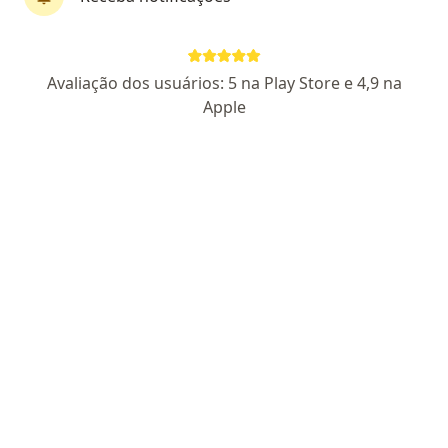
Dr. Welington Pereira
Avaliação dos usuários: 5 na Play Store e 4,9 na
·
Mais
Cirurgião geral
Apple
55 opiniões
CRM RJ 757730
RQE Nº: 41952
RQE Nº: 41953
Especialista em Cirurgia Geral e Videolaparoscopia
Graduado em Medicina pela UERJ
Experiência, empatia, cordialidade.
R. Gessyr Gonçalves Fontes 139, São João de Meriti
•
Mapa
Consultório Particular
Consulta Cirurgião geral
R$ 200
Esse especialista não oferece agendamento online para esse endereço.
Solicite um atendimento