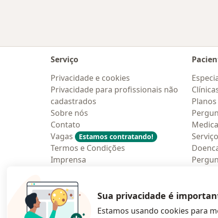
Serviço
Pacien
Privacidade e cookies
Especia
Privacidade para profissionais não
Clínica
cadastrados
Planos
Sobre nós
Pergun
Contato
Medic
Vagas
Serviç
Estamos contratando!
Termos e Condições
Doenc
Imprensa
Pergun
Lei da Igualdade Salarial
Aplica
Blog p
Sua privacidade é importan
Estamos usando cookies para me