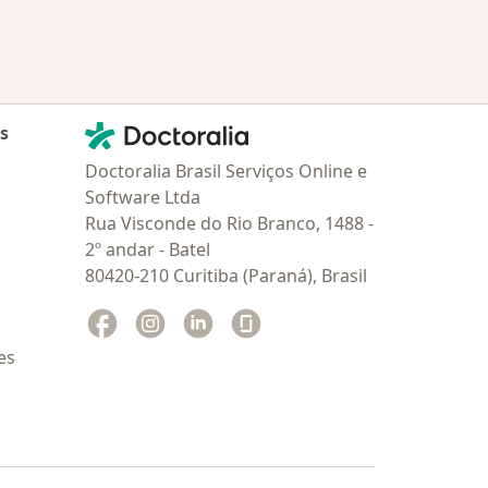
Contato
Doctoralia - Homepage
as
Doctoralia Brasil Serviços Online e
Software Ltda
Rua Visconde do Rio Branco, 1488 -
2º andar - Batel
80420-210 Curitiba (Paraná), Brasil
Facebook
abre num novo separador
Instagram
abre num novo separador
Linkedin
abre num novo separador
Glassdoor
abre num novo separador
es