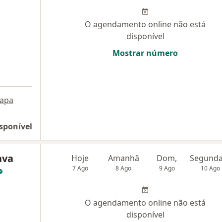
O agendamento online não está
disponível
Mostrar número
apa
sponível
ava
Hoje
Amanhã
Dom,
7 Ago
8 Ago
9 Ago
10 Ago
O agendamento online não está
disponível