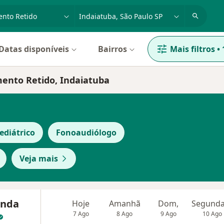
dade, doença ou nome
cidade ou região
Datas disponíveis
Bairros
Mais filtros
•
mento Retido, Indaiatuba
ediátrico
Fonoaudiólogo
Veja mais
anda
Hoje
Amanhã
Dom,
7 Ago
8 Ago
9 Ago
10 Ago