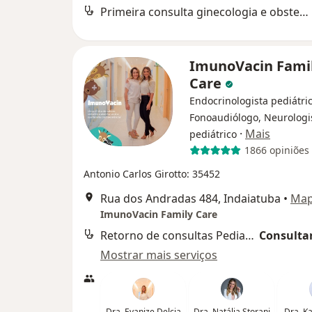
Primeira consulta ginecologia e obstetrícia
ImunoVacin Fami
Care
Endocrinologista pediátric
Fonoaudiólogo, Neurologi
·
Mais
pediátrico
1866 opiniões
Antonio Carlos Girotto: 35452
Rua dos Andradas 484, Indaiatuba
•
Ma
ImunoVacin Family Care
Retorno de consultas Pediatria
Consultar
Mostrar mais serviços
Dra. Evanize Delcia
Dra. Natália Storani
Dra. K