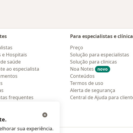
tes
Para especialistas e clínic
listas
Preço
s e Hospitais
Solução para especialistas
 de saúde
Solução para clinicas
te ao especialista
Noa Notes
novo
amentos
Conteúdos
os
Termos de uso
as
Alerta de segurança
tas frequentes
Central de Ajuda para client
ções móveis
ara pacientes
te.
lhorar sua experiência.