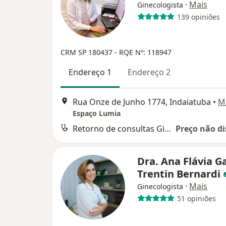
·
Mais
Ginecologista
139 opiniões
CRM SP 180437
- RQE Nº: 118947
Endereço 1
Endereço 2
Rua Onze de Junho 1774, Indaiatuba
•
M
Espaço Lumia
Retorno de consultas Ginecologia e Obstetrícia
Preço não di
Dra. Ana Flávia G
Trentin Bernardi
·
Mais
Ginecologista
51 opiniões