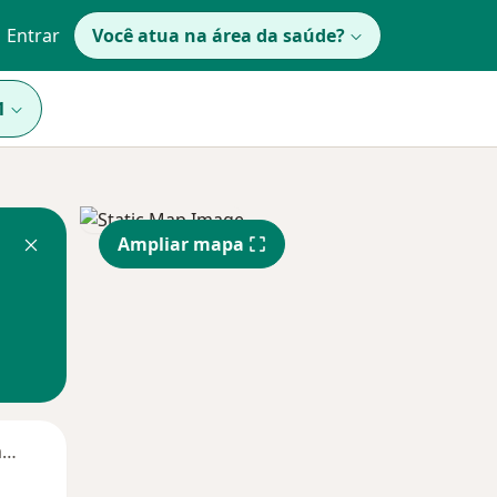
Entrar
Você atua na área da saúde?
1
Ampliar mapa
Segunda-feira
Ter,
Qua
Qui,
11 Ago
12 Ago
13 Ago