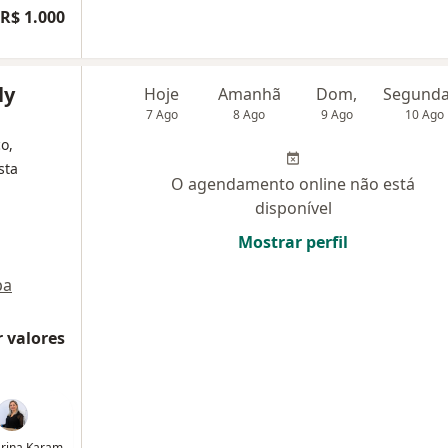
R$ 1.000
ly
Hoje
Amanhã
Dom,
7 Ago
8 Ago
9 Ago
10 Ago
o,
sta
O agendamento online não está
disponível
Mostrar perfil
pa
 valores
arina Karam