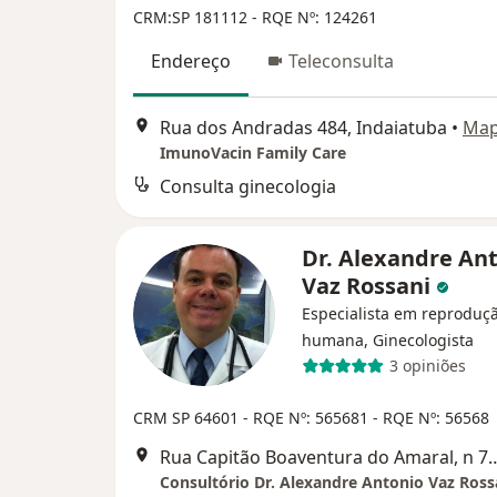
CRM:SP 181112
- RQE Nº: 124261
Endereço
Teleconsulta
Rua dos Andradas 484, Indaiatuba
•
Ma
ImunoVacin Family Care
Consulta ginecologia
Dr. Alexandre An
Vaz Rossani
Especialista em reproduç
humana, Ginecologista
3 opiniões
CRM SP 64601
- RQE Nº: 565681
- RQE Nº: 56568
Rua Capitão Boaventura do Amar
Consultório Dr. Alexandre Antonio Vaz Ross