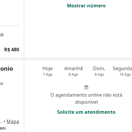
Mostrar número
pa
R$ 480
tonio
Hoje
Amanhã
Dom,
7 Ago
8 Ago
9 Ago
10 Ago
ão
O agendamento online não está
disponível
Solicite um atendimento
al, n 76, Indaiatuba
•
Mapa
ani