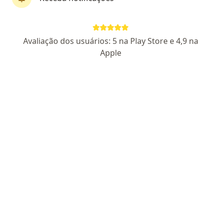
Dr. Cassiano Mangini Dias Malpaga
Avaliação dos usuários: 5 na Play Store e 4,9 na
·
Mais
Otorrino
Apple
243 opiniões
CRM: 162380 - SP
RQE: 73121
Pacientes fiéis
Avenida Dom Pedro II 125, Santo André
•
Mapa
CLÍNICA INTEO - OTORRINOLARINGOLOGIA SANTO ANDRÉ
Consulta Otorrinolaringologia
Preço não disponível
Esse especialista não oferece agendamento online para esse endereço.
Solicite um atendimento