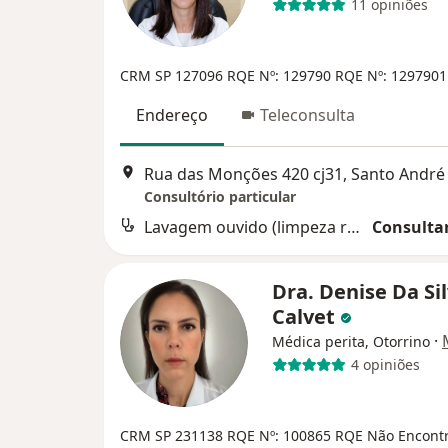
11 opiniões
CRM SP 127096
RQE Nº: 129790
RQE Nº: 1297901
Endereço
Teleconsulta
Rua das Monções 420 cj31, Santo André
Consultório particular
Lavagem ouvido (limpeza rolha cerúmen)
Consultar
Dra. Denise Da Si
Calvet
·
Médica perita, Otorrino
4 opiniões
CRM SP 231138
RQE Nº: 100865
RQE Não Encont