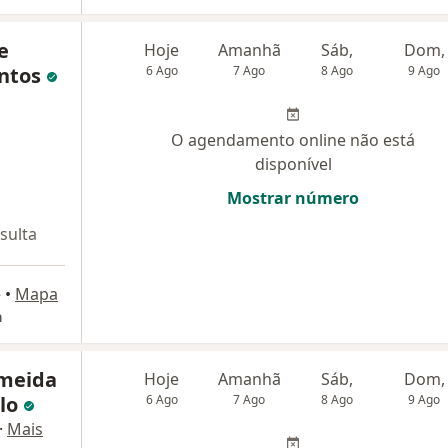
e
Hoje
Amanhã
Sáb,
Dom,
antos
6 Ago
7 Ago
8 Ago
9 Ago
O agendamento online não está
disponível
Mostrar número
sulta
é
•
Mapa
a
lmeida
Hoje
Amanhã
Sáb,
Dom,
lo
6 Ago
7 Ago
8 Ago
9 Ago
·
Mais