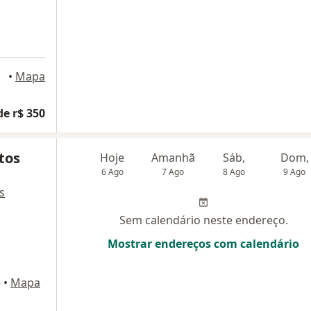
•
Mapa
de r$ 350
tos
Hoje
Amanhã
Sáb,
Dom,
6 Ago
7 Ago
8 Ago
9 Ago
s
Sem calendário neste endereço.
Mostrar endereços com calendário
é
•
Mapa