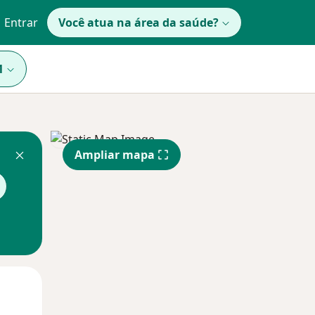
Entrar
Você atua na área da saúde?
1
Ampliar mapa
Segunda-feira
Ter,
Qua
10 Ago
11 Ago
12 Ago