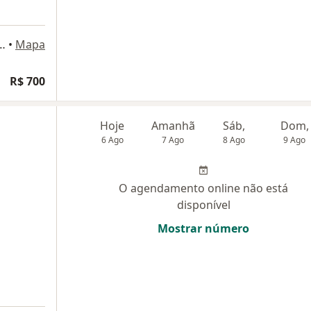
420 conjunto 31, Santo André
•
Mapa
R$ 700
Hoje
Amanhã
Sáb,
Dom,
6 Ago
7 Ago
8 Ago
9 Ago
O agendamento online não está
disponível
Mostrar número