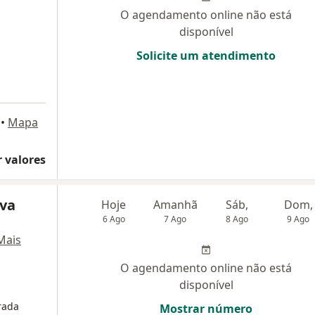
O agendamento online não está
disponível
Solicite um atendimento
•
Mapa
 valores
lva
Hoje
Amanhã
Sáb,
Dom,
6 Ago
7 Ago
8 Ago
9 Ago
Mais
O agendamento online não está
disponível
rada
Mostrar número