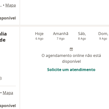
Rhinomed - Hospital Brasil), Santo André - Pb
•
Mapa
sponível
lia
Hoje
Amanhã
Sáb,
Dom,
 de
6 Ago
7 Ago
8 Ago
9 Ago
O agendamento online não está
disponível
Solicite um atendimento
3
•
Mapa
sponível