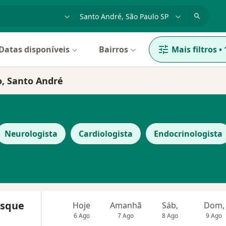
dade, doença ou nome
cidade ou região
Datas disponíveis
Bairros
Mais filtros
•
o, Santo André
Neurologista
Cardiologista
Endocrinologista
usque
Hoje
Amanhã
Sáb,
Dom,
6 Ago
7 Ago
8 Ago
9 Ago