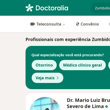
especiali
Teleconsulta
Convênio
Profissionais com experiência Zumbid
Qual especialização você está procurando?
Otorrino
Médico clínico geral
Veja mais
Dr. Mario Luiz Br
Severo de Lima