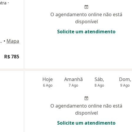
·
atra
O agendamento online não está
disponível
Solicite um atendimento
ª andar, sala 112, Jardim, Santo André
•
Mapa
R$ 785
Hoje
Amanhã
Sáb,
Dom,
6 Ago
7 Ago
8 Ago
9 Ago
O agendamento online não está
disponível
Solicite um atendimento