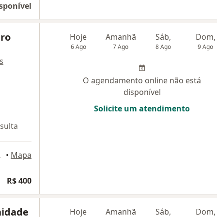
sponível
tro
Hoje
Amanhã
Sáb,
Dom,
6 Ago
7 Ago
8 Ago
9 Ago
s
O agendamento online não está
disponível
Solicite um atendimento
sulta
nto André
•
Mapa
R$ 400
nidade
Hoje
Amanhã
Sáb,
Dom,