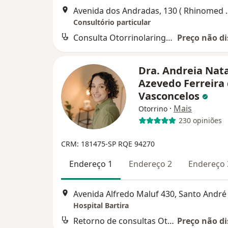
Avenida dos Andradas, 130 ( 
Consultório particular
Consulta Otorrinolaringologia
Preço não di
Dra. Andreia Nata
Azevedo Ferreira
Vasconcelos
·
Mais
Otorrino
230 opiniões
CRM: 181475-SP
RQE 94270
Endereço 1
Endereço 2
Endereço 
Avenida Alfredo Maluf 430, Santo André
Hospital Bartira
Retorno de consultas Otorrinolaringologia
Preço não di