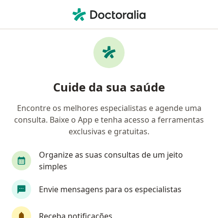
Men
Adenomiose • São Leopoldo, Rio Grande do Sul RS
Filtros
• 1
Convênio
Mapa
Profissionais com experiência Adenomiose,
Cuide da sua saúde
São Leopoldo
Encontre os melhores especialistas e agende uma
consulta. Baixe o App e tenha acesso a ferramentas
Qual especialização você está procurando?
exclusivas e gratuitas.
Ginecologista
Cirurgião oncológico
Médic
Organize as suas consultas de um jeito
simples
Envie mensagens para os especialistas
Receba notificações