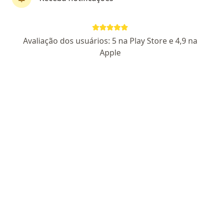
Dra. Julia Barbian
Avaliação dos usuários: 5 na Play Store e 4,9 na
·
Mais
Ginecologista
Apple
25 opiniões
CRM RS 51740
RQE Nº: 45500
Endereço
Teleconsulta
Avenida Doutor Maurício Cardoso, 872 - sala 42, Novo Hamburgo
•
Mapa
Consultório Julia Barbian
Consulta ginecologia
R$ 400
Esse especialista não oferece agendamento online para esse endereço.
Solicite um atendimento