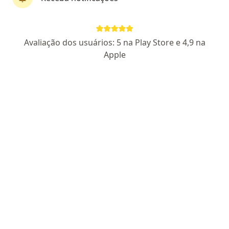
Perfil novo
Pagamento online
Avaliação dos usuários: 5 na Play Store e 4,9 na
Maria Cristina Ferolla
Apple
Terapeuta complementar
5 opiniões
Certificado Apresentado
Parcelamento disponível
Endereço
Teleconsulta
Avenida dos Andradas 3323, Belo Horizonte
•
Mapa
Multiconsultórios
Aplicação da toxina botulínica
R$ 1.200
Esse especialista não oferece agendamento online para esse endereço.
Solicite um atendimento