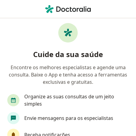
Men
Alopecia Androgenética Calvície • Belo Horizonte, Minas Gerais MG
Filtros
• 1
Convênio
Mapa
Profissionais com experiência Alopecia
Cuide da sua saúde
androgenética (calvície), Belo Horizonte
Encontre os melhores especialistas e agende uma
consulta. Baixe o App e tenha acesso a ferramentas
Qual especialização você está procurando?
exclusivas e gratuitas.
Dermatologista
Cirurgião plástico
Genera
Organize as suas consultas de um jeito
simples
Envie mensagens para os especialistas
Receba notificações