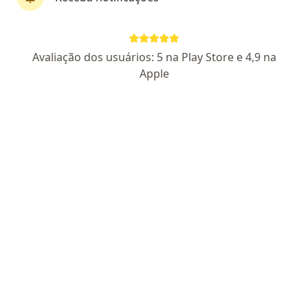
Dr. Alexandre Nogueira Villela Salgado
Avaliação dos usuários: 5 na Play Store e 4,9 na
·
Mais
Oftalmologista
Apple
893 opiniões
CRM DF 12606 - RQE Nº: 6788
Pacientes fiéis
Edifício Vista Life Center - QS 614, Conjunto B Lote 2, Lojas 3,4, 5 e 6 Samambaia Norte, Brasília
•
Mapa
Foco Oftalmologia
Consulta de oftalmopediatria
a partir de r$ 230
Esse especialista não oferece agendamento online para esse endereço.
Solicite um atendimento