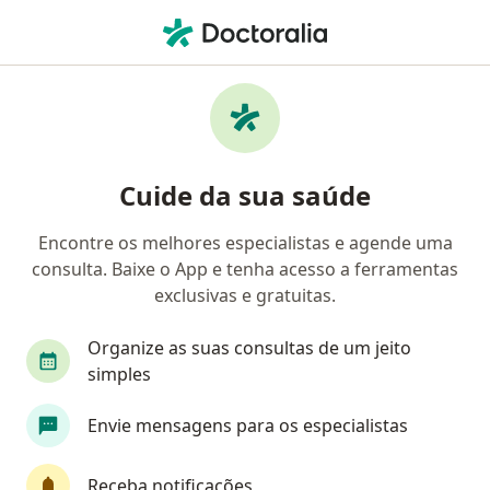
Men
Ametropia Ou Erros De Refração • Samambaia, Distrito Federal DF
Filtros
• 1
Convênio
Mapa
Profissionais com experiência Ametropia,
Cuide da sua saúde
ou erros de refração, Samambaia
Encontre os melhores especialistas e agende uma
consulta. Baixe o App e tenha acesso a ferramentas
Qual especialização você está procurando?
exclusivas e gratuitas.
Oftalmologista
Organize as suas consultas de um jeito
simples
Envie mensagens para os especialistas
Receba notificações