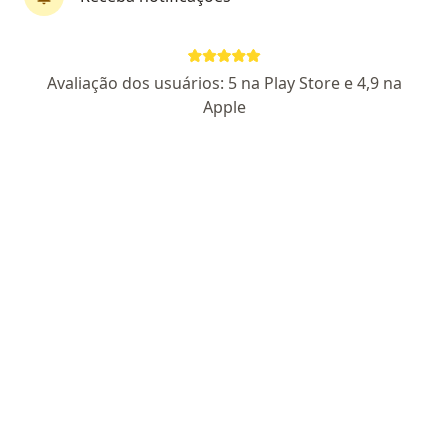
Dr. Hideaki Morotomi
Avaliação dos usuários: 5 na Play Store e 4,9 na
·
Mais
Otorrino
Apple
295 opiniões
CRM 1537 PA - RQE 5804
Pacientes fiéis
Tv. Três de Maio, 971, Belém do Pará
•
Mapa
Brasmede - Centro Médico e Diagnóstico
Consulta Otorrinolaringologia
R$ 290
Esse especialista não oferece agendamento online para esse endereço.
Solicite um atendimento