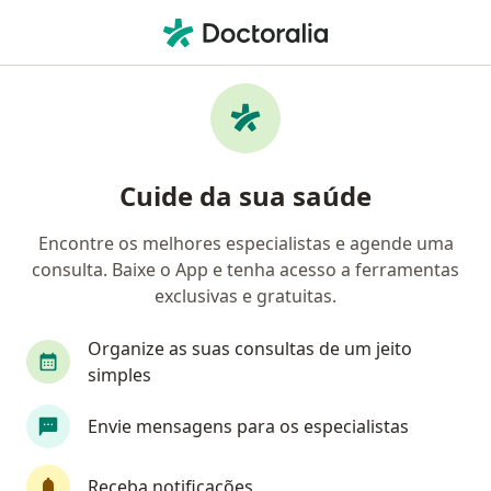
Men
Amigdalite • Belém do Pará, Pará PA
Filtros
• 1
Convênio
Mapa
Profissionais com experiência Amigdalite,
Cuide da sua saúde
Belém do Pará
Encontre os melhores especialistas e agende uma
consulta. Baixe o App e tenha acesso a ferramentas
Qual especialização você está procurando?
exclusivas e gratuitas.
Otorrino
Pediatra
Especialista em Clínic
Organize as suas consultas de um jeito
simples
Envie mensagens para os especialistas
Receba notificações