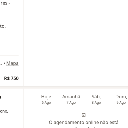
res -
to.
7. Conjunto 32, São Paulo
•
Mapa
R$ 750
o
Hoje
Amanhã
Sáb,
Dom,
6 Ago
7 Ago
8 Ago
9 Ago
sono,
O agendamento online não está