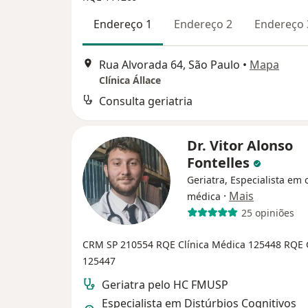
Endereço 1
Endereço 2
Endereço 
Rua Alvorada 64, São Paulo
•
Mapa
Clínica Állace
Consulta geriatria
Dr. Vitor Alonso
Fontelles
Geriatra, Especialista em c
·
Mais
médica
25 opiniões
CRM SP 210554
RQE Clínica Médica 125448
RQE G
125447
Geriatra pelo HC FMUSP
Especialista em Distúrbios Cognitivos