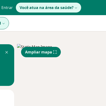
Entrar
Você atua na área da saúde?
1
Ampliar mapa
Segunda-feira
Ter,
Qua
10 Ago
11 Ago
12 Ago