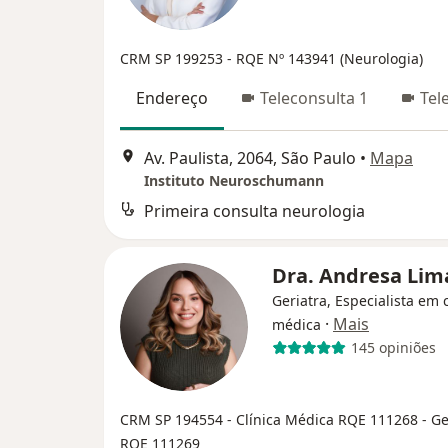
CRM SP 199253
- RQE Nº 143941 (Neurologia)
Endereço
Teleconsulta 1
Tel
Av. Paulista, 2064, São Paulo
•
Mapa
Instituto Neuroschumann
Primeira consulta neurologia
Dra. Andresa Li
Geriatra, Especialista em c
·
Mais
médica
145 opiniões
CRM SP 194554
- Clínica Médica RQE 111268
- Ge
RQE 111269