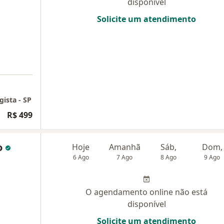
disponível
Solicite um atendimento
gista - SP
R$ 499
o
Hoje
Amanhã
Sáb,
Dom,
6 Ago
7 Ago
8 Ago
9 Ago
O agendamento online não está
disponível
Solicite um atendimento