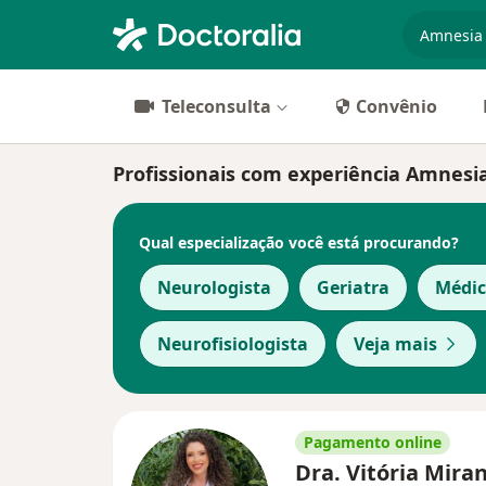
especiali
Teleconsulta
Convênio
Profissionais com experiência Amnesia
Qual especialização você está procurando?
Neurologista
Geriatra
Médic
Neurofisiologista
Veja mais
Pagamento online
Dra. Vitória Mira