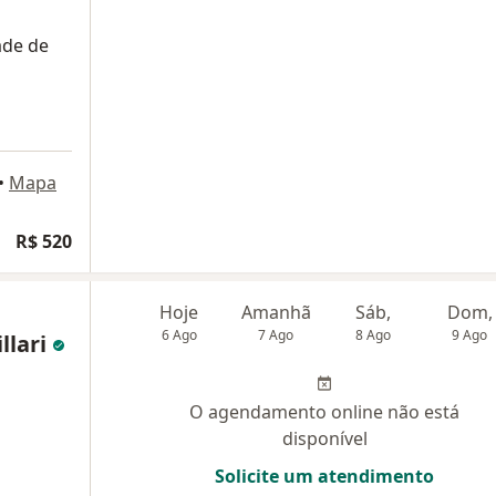
ade de
•
Mapa
R$ 520
Hoje
Amanhã
Sáb,
Dom,
6 Ago
7 Ago
8 Ago
9 Ago
llari
O agendamento online não está
disponível
Solicite um atendimento