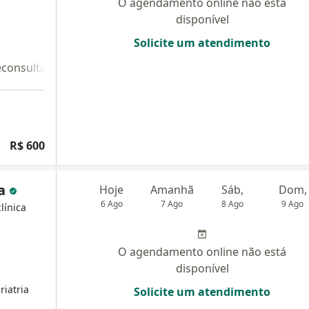
O agendamento online não está
disponível
Solicite um atendimento
econsulta 2
R$ 600
ma
Hoje
Amanhã
Sáb,
Dom,
6 Ago
7 Ago
8 Ago
9 Ago
línica
O agendamento online não está
disponível
riatria
Solicite um atendimento