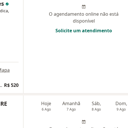
es
dica,
O agendamento online não está
disponível
Solicite um atendimento
Mapa
a vida saudável e longevidade
R$ 520
ORE
Hoje
Amanhã
Sáb,
Dom,
6 Ago
7 Ago
8 Ago
9 Ago