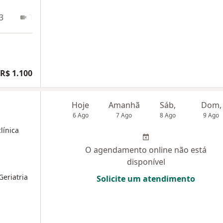
3
Teleconsulta
R$ 1.100
Hoje
Amanhã
Sáb,
Dom,
6 Ago
7 Ago
8 Ago
9 Ago
línica
O agendamento online não está
disponível
eriatria
Solicite um atendimento