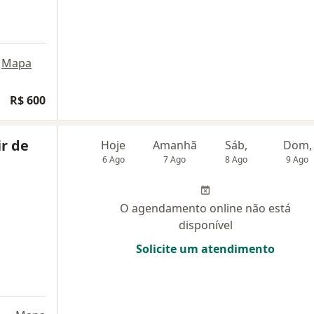
Mapa
R$ 600
ir de
Hoje
Amanhã
Sáb,
Dom,
6 Ago
7 Ago
8 Ago
9 Ago
O agendamento online não está
disponível
Solicite um atendimento