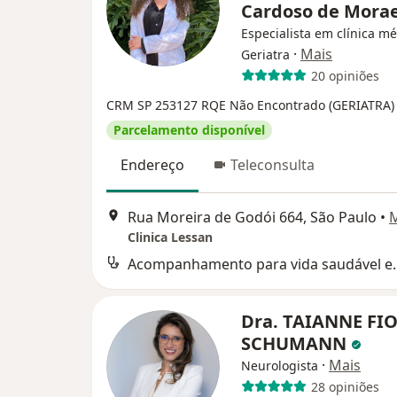
Cardoso de Mora
Especialista em clínica mé
·
Mais
Geriatra
20 opiniões
CRM SP 253127
RQE Não Encontrado (GERIATRA)
Parcelamento disponível
Endereço
Teleconsulta
Rua Moreira de Godói 664, São Paulo
•
Clinica Lessan
Acompanhamento par
Dra. TAIANNE FI
SCHUMANN
·
Mais
Neurologista
28 opiniões