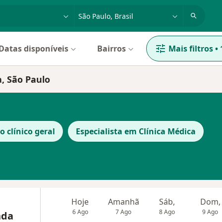
dade, doença ou nome
cidade ou região
Datas disponíveis
Bairros
Mais filtros
•
, São Paulo
o clínico geral
Especialista em Clínica Médica
Hoje
Amanhã
Sáb,
Dom,
6 Ago
7 Ago
8 Ago
9 Ago
nda