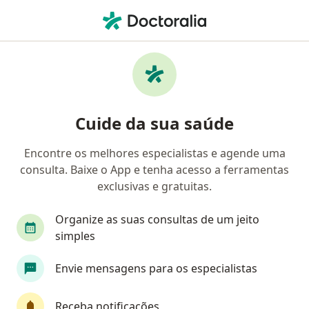
Men
Aneurisma Cardíaco • Catalão, Goiás GO
Filtros
• 1
Convênio
Mapa
Profissionais com experiência Aneurisma
Cuide da sua saúde
Cardíaco, Catalão
Encontre os melhores especialistas e agende uma
consulta. Baixe o App e tenha acesso a ferramentas
Qual especialização você está procurando?
exclusivas e gratuitas.
Cardiologista
Médico clínico geral
Aneste
Organize as suas consultas de um jeito
simples
Envie mensagens para os especialistas
Receba notificações