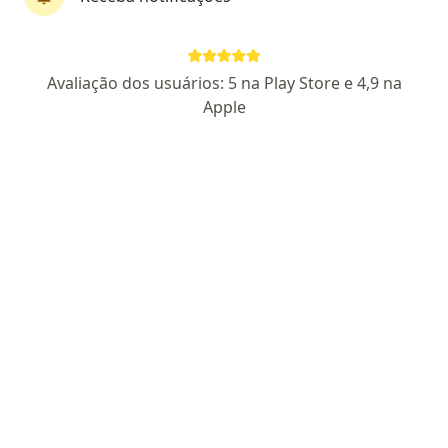
Dr. Marcus Vinicius de Freitas Moreira
Avaliação dos usuários: 5 na Play Store e 4,9 na
·
Mais
Cardiologista, Médico clínico geral
Apple
3 opiniões
CRM: 18495 - GO
RQE Nº: 9286
RQE Nº: 9287
RQE Nº: 10690
Endereço 1
Endereço 2
Endereço 3
Endereç
Rua Nilo Margon Vaz, 63 S 13, Catalão
•
Mapa
Hospital Sao Nicolau Catalao
Primeira consulta Cardiologia
Preço não disponível
Esse especialista não oferece agendamento online para esse endereço.
Solicite um atendimento