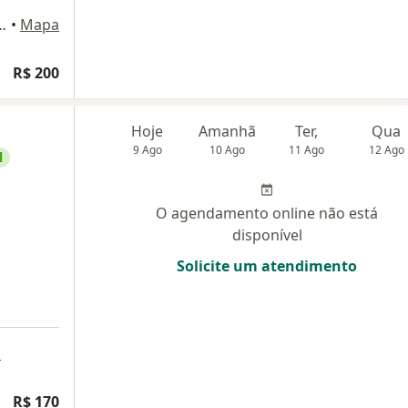
n°215 - Vila Bocaina, Mauá
•
Mapa
R$ 200
Hoje
Amanhã
Ter,
Qua
9 Ago
10 Ago
11 Ago
12 Ago
l
O agendamento online não está
disponível
Solicite um atendimento
a
R$ 170