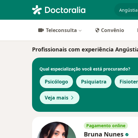
especiali
Teleconsulta
Convênio
Profissionais com experiência Angústia
Qual especialização você está procurando?
Psicólogo
Psiquiatra
Fisiote
Veja mais
Pagamento online
Bruna Nunes