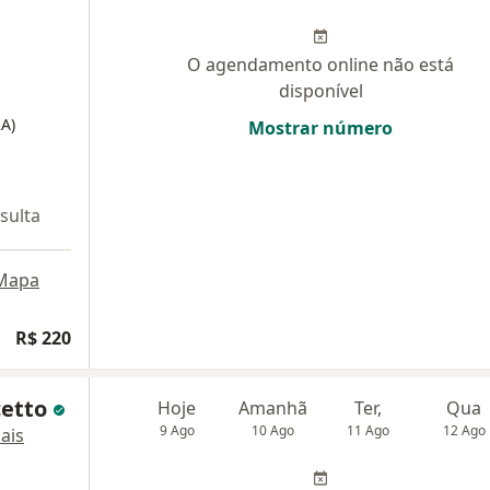
O agendamento online não está
disponível
A)
Mostrar número
sulta
Mapa
R$ 220
cetto
Hoje
Amanhã
Ter,
Qua
9 Ago
10 Ago
11 Ago
12 Ago
ais