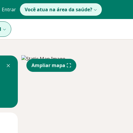
Entrar
Você atua na área da saúde?
1
Ampliar mapa
Qui,
Sex,
Sáb,
13 Ago
14 Ago
15 Ago