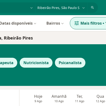
dade, doença ou nome
cidade ou região
Datas disponíveis
Bairros
Mais filtros
•
, Ribeirão Pires
rapeuta
Nutricionista
Psicanalista
Hoje
Amanhã
Ter,
Qua
9 Ago
10 Ago
11 Ago
12 Ago