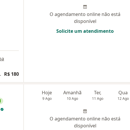
O agendamento online não está
disponível
Solicite um atendimento
pa
ias e traumas psicológicos
R$ 180
Hoje
Amanhã
Ter,
Qua
9 Ago
10 Ago
11 Ago
12 Ago
l
s
O agendamento online não está
disponível