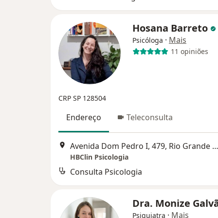
Hosana Barreto
·
Mais
Psicóloga
11 opiniões
CRP SP 128504
Endereço
Teleconsulta
Avenida Dom Pedro I, 479, Rio Grande Da S
HBClin Psicologia
Consulta Psicologia
Dra. Monize Galv
·
Mais
Psiquiatra