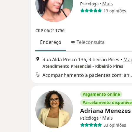
·
Mais
Psicóloga
13 opiniões
CRP 06/211756
Endereço
Teleconsulta
Rua Alda Prisco 136, Ribeirão Pires
•
Ma
Atendimento Presencial - Ribeirão Pires
Acompanhamento a pacientes com: ansiedade,depressão, fob
Pagamento online
Parcelamento disponíve
Adriana Meneze
·
Mais
Psicóloga
33 opiniões