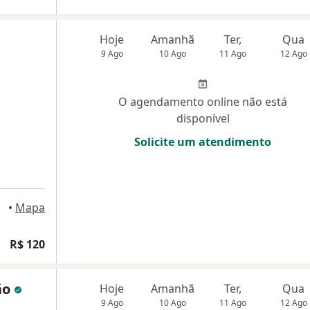
Hoje
Amanhã
Ter,
Qua
9 Ago
10 Ago
11 Ago
12 Ago
O agendamento online não está
disponível
Solicite um atendimento
erra
•
Mapa
R$ 120
ão
Hoje
Amanhã
Ter,
Qua
9 Ago
10 Ago
11 Ago
12 Ago