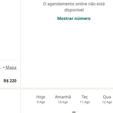
O agendamento online não está
disponível
Mostrar número
Vila Bocaina, Mauá
•
Mapa
R$ 220
Hoje
Amanhã
Ter,
Qua
9 Ago
10 Ago
11 Ago
12 Ago