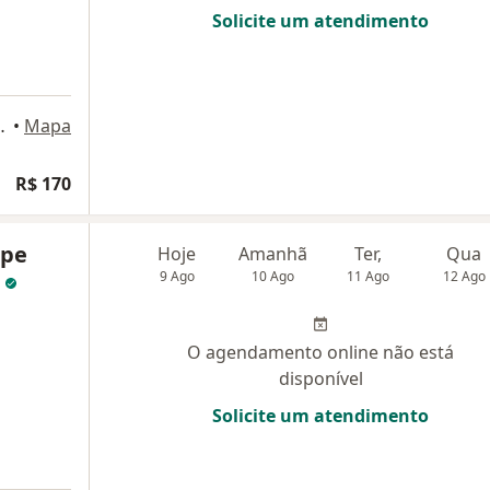
Solicite um atendimento
206, Ribeirão Pires
•
Mapa
R$ 170
ipe
Hoje
Amanhã
Ter,
Qua
a
9 Ago
10 Ago
11 Ago
12 Ago
O agendamento online não está
disponível
Solicite um atendimento