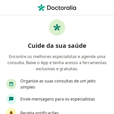
Men
Ansiedade Da Separação • Campo Grande, Mato Grosso do Sul MS
Filtros
• 1
Convênio
Mapa
Profissionais com experiência Ansiedade da
Cuide da sua saúde
Separação, Campo Grande
Encontre os melhores especialistas e agende uma
consulta. Baixe o App e tenha acesso a ferramentas
Qual especialização você está procurando?
exclusivas e gratuitas.
Psicólogo
Psiquiatra
Psicanalista
Méd
Organize as suas consultas de um jeito
simples
Envie mensagens para os especialistas
Receba notificações