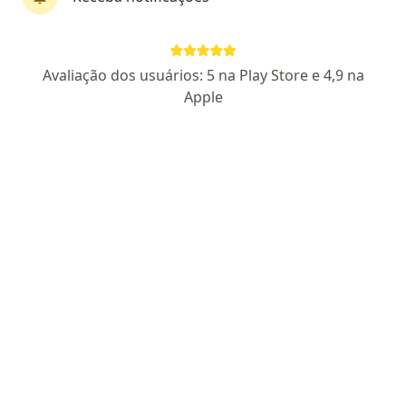
Prof. Rodrigo Merjam Mota
Avaliação dos usuários: 5 na Play Store e 4,9 na
·
Mais
Psicólogo
Apple
33 opiniões
CRP 14/04579-5
Rua Santos Dumont 432, Campo Grande
•
Mapa
Instituto Rodrigo Merjam - Psicologia, Hipnose, PNL e Coaching
Consulta Psicologia
a partir de r$ 225
Esse especialista não oferece agendamento online para esse endereço.
Solicite um atendimento