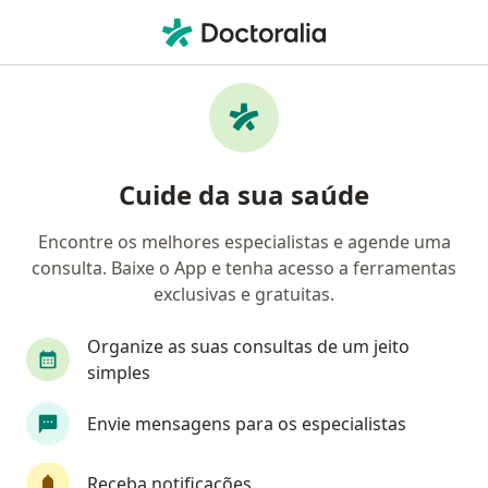
Men
Ansiedade Da Separação • Santa Maria, Distrito Federal DF
Filtros
• 1
Convênio
Mapa
Profissionais com experiência Ansiedade da
Cuide da sua saúde
Separação, Santa Maria
Encontre os melhores especialistas e agende uma
consulta. Baixe o App e tenha acesso a ferramentas
Qual especialização você está procurando?
exclusivas e gratuitas.
Psicólogo
Psicanalista
Geriatra
Médi
Organize as suas consultas de um jeito
simples
Envie mensagens para os especialistas
Receba notificações