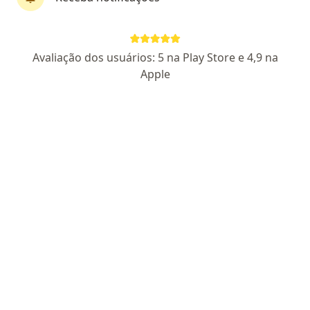
Rodrigo Oliveira
Avaliação dos usuários: 5 na Play Store e 4,9 na
·
Mais
Psicólogo
Apple
9 opiniões
CRP RJ 85216
CRP 05/85216
Endereço
Teleconsulta
Q 203/205 Q 205 Conjunto 2 19 203/205, Brasília
•
Mapa
Consultório Online
Primeira consulta psicologia
R$ 180
Esse especialista não oferece agendamento online para esse endereço.
Solicite um atendimento