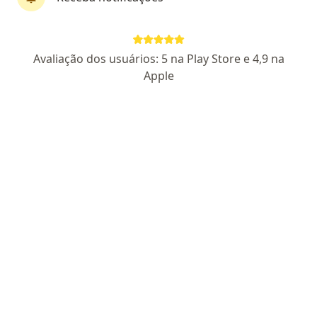
Dr. Thales Lopes Gomes Pinto Ferreira
Avaliação dos usuários: 5 na Play Store e 4,9 na
Cardiologista
Apple
421 opiniões
CRM RS 48718
RQE Nº: 37312
Pacientes fiéis
Av. Soledade, 569, Porto Alegre
•
Mapa
ATRIUMCOR
Primeira consulta Cardiologia
a partir de r$ 350
Esse especialista não oferece agendamento online para esse endereço.
Solicite um atendimento