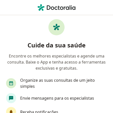
Men
Aortopatias • Porto Alegre, Rio Grande do Sul RS
Filtros
• 1
Convênio
Mapa
Profissionais com experiência Aortopatias,
Cuide da sua saúde
Porto Alegre
Encontre os melhores especialistas e agende uma
consulta. Baixe o App e tenha acesso a ferramentas
Qual especialização você está procurando?
exclusivas e gratuitas.
Cardiologista
Cirurgião cardiovascular
In
Organize as suas consultas de um jeito
simples
Envie mensagens para os especialistas
Receba notificações