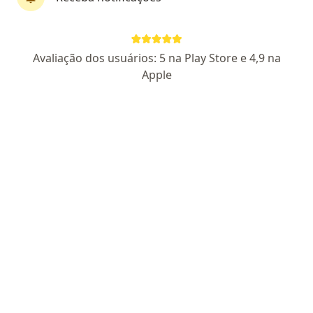
Dr. Edmilson Almeida Fiel
Avaliação dos usuários: 5 na Play Store e 4,9 na
·
Mais
Cardiologista, Médico clínico geral
Apple
604 opiniões
CRM RS 32921
- Cardiologia RQE 26490
- Clínica Médica RQE
23101
Pacientes fiéis
Endereço 1
Endereço 2
Teleconsulta
Rua Professor Langendonck , 117, Porto Alegre
•
Mapa
Clínica Mirabile
Consulta Cardiologia
R$ 400
Esse especialista não oferece agendamento online para esse endereço.
Solicite um atendimento