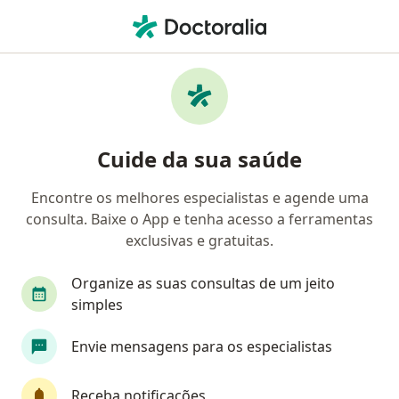
Men
Cardiomiopatia Hipertrófica • Porto Alegre, Rio Grande do Sul RS
Filtros
• 1
Convênio
Mapa
Profissionais com experiência
Cuide da sua saúde
Cardiomiopatia Hipertrófica, Porto Alegre
Encontre os melhores especialistas e agende uma
consulta. Baixe o App e tenha acesso a ferramentas
Qual especialização você está procurando?
exclusivas e gratuitas.
Cardiologista
Cirurgião cardiovascular
Mé
Organize as suas consultas de um jeito
simples
Envie mensagens para os especialistas
Receba notificações