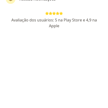
Dr. Carlos Rodrigues
Avaliação dos usuários: 5 na Play Store e 4,9 na
·
Mais
Dentista, Ortodontista
Apple
277 opiniões
CRO SP 93398
Endereço 1
Endereço 2
Rua Doutor Luiz Migliano 1986, São Paulo
•
Mapa
CR Odontologia (Dr. Carlos Rodrigues)
Primeira consulta Odontológica
a partir de r$ 200
Esse especialista não oferece agendamento online para esse endereço.
Solicite um atendimento