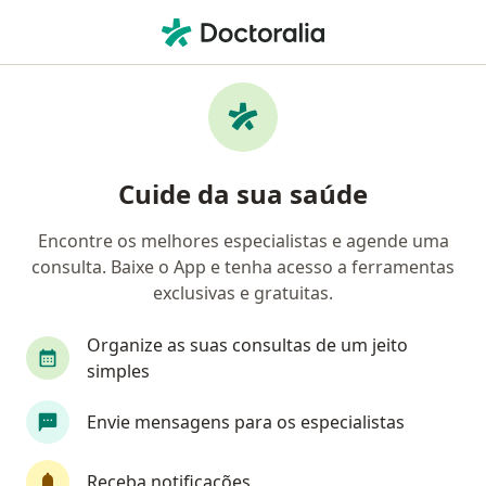
Men
Apneia • Taboão Da Serra, São Paulo SP
Filtros
• 1
Convênio
Mapa
Profissionais com experiência Apneia,
Cuide da sua saúde
Taboão Da Serra
Encontre os melhores especialistas e agende uma
consulta. Baixe o App e tenha acesso a ferramentas
Qual especialização você está procurando?
exclusivas e gratuitas.
Otorrino
Dentista
Cardiologista
Médi
Organize as suas consultas de um jeito
simples
Envie mensagens para os especialistas
Receba notificações