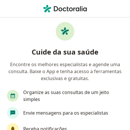
Men
Artrose • Ponta Grossa, Paraná PR
Filtros
• 1
Convênio
Mapa
Profissionais com experiência Artrose,
Cuide da sua saúde
Ponta Grossa
Encontre os melhores especialistas e agende uma
consulta. Baixe o App e tenha acesso a ferramentas
Qual especialização você está procurando?
exclusivas e gratuitas.
Ortopedista - Traumatologista
Cirurgião geral
Organize as suas consultas de um jeito
simples
Envie mensagens para os especialistas
Receba notificações