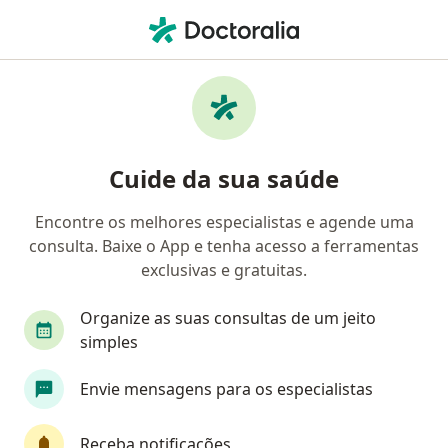
Men
Artrose • São Paulo, Brasil
Filtros
• 1
Convênio
Mapa
Profissionais com experiência Artrose, São
Cuide da sua saúde
Paulo
Encontre os melhores especialistas e agende uma
consulta. Baixe o App e tenha acesso a ferramentas
Qual especialização você está procurando?
exclusivas e gratuitas.
Ortopedista - Traumatologista
Reumatologist
Organize as suas consultas de um jeito
simples
Envie mensagens para os especialistas
Receba notificações