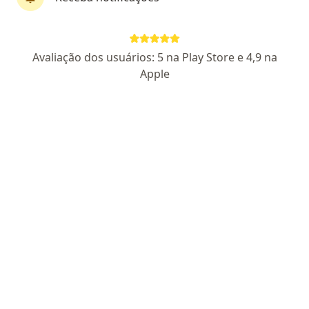
Perfil novo
Pagamento online
Avaliação dos usuários: 5 na Play Store e 4,9 na
Parcelamento disponível
Apple
Dr. Mateus Ker e Lima
·
Mais
Generalista
17 opiniões
CRM SP 245743
Endereço
Teleconsulta
Rua Apeninos, 485, São Paulo
•
Mapa
Consultório Médico
Consulta generalista
R$ 210
Esse especialista não oferece agendamento online para esse endereço.
Solicite um atendimento