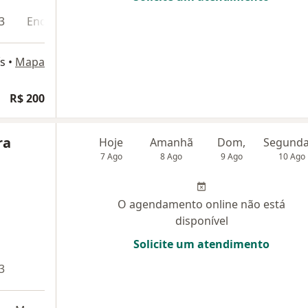
3
Endereço 4
s
•
Mapa
R$ 200
ra
Hoje
Amanhã
Dom,
7 Ago
8 Ago
9 Ago
10 Ago
O agendamento online não está
disponível
Solicite um atendimento
3