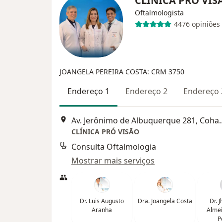
CLÍNICA PRÓ VI
Oftalmologista
4476 opiniões
JOANGELA PEREIRA COSTA: CRM 3750
Endereço 1
Endereço 2
Endereço 
Av. Jerônimo de Albuquer
CLÍNICA PRÓ VISÃO
Consulta Oftalmologia
Mostrar mais serviços
Dr. Luis Augusto
Dra. Joangela Costa
Dr. 
Aranha
Almei
P