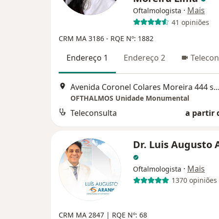
·
Mais
Oftalmologista
41 opiniões
CRM MA 3186 - RQE Nº: 1882
Endereço 1
Endereço 2
Telecon
Avenida Coronel Colares Moreira 444 sobreloja 106A
OFTHALMOS Unidade Monumental
Teleconsulta
a partir 
Dr. Luis Augusto
·
Mais
Oftalmologista
1370 opiniões
CRM MA 2847 | RQE Nº: 68