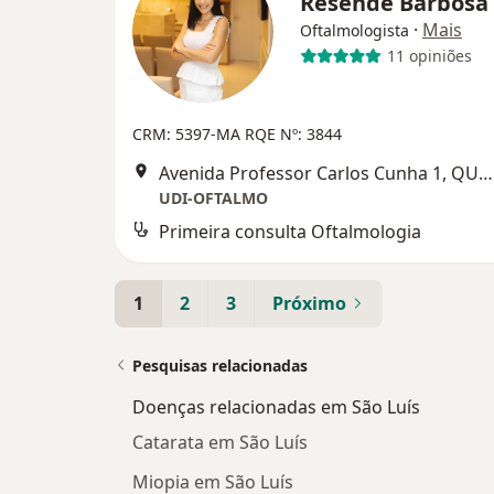
Resende Barbosa
·
Mais
Oftalmologista
11 opiniões
CRM: 5397-MA
RQE Nº: 3844
Avenida Professor Carlos Cunha 1, QUADRA 07 SALA 101, São Luís
UDI-OFTALMO
Primeira consulta Oftalmologia
1
2
3
Próximo
Pesquisas relacionadas
Doenças relacionadas em São Luís
Catarata em São Luís
Miopia em São Luís