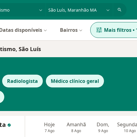
dade, doença ou nome
cidade ou região
Datas disponíveis
Bairros
Mais filtros
•
tismo, São Luís
Radiologista
Médico clínico geral
sta
Hoje
Amanhã
Dom,
7 Ago
8 Ago
9 Ago
10 Ago