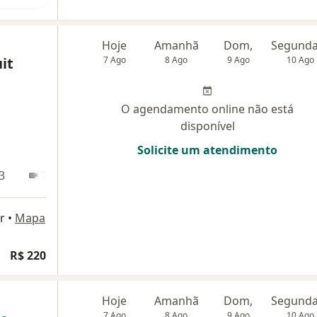
Hoje
Amanhã
Dom,
it
7 Ago
8 Ago
9 Ago
10 Ago
O agendamento online não está
disponível
Solicite um atendimento
3
Teleconsulta
r
•
Mapa
R$ 220
Hoje
Amanhã
Dom,
7 Ago
8 Ago
9 Ago
10 Ago