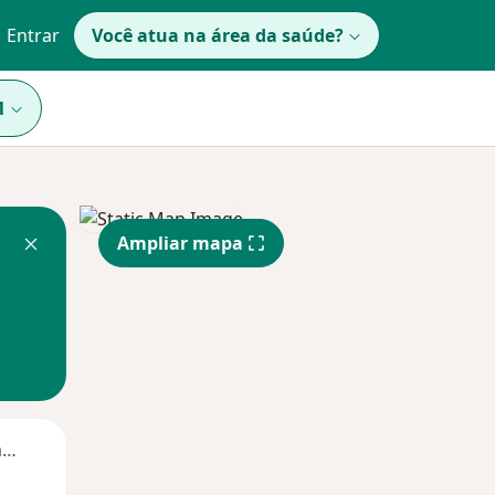
Entrar
Você atua na área da saúde?
1
Ampliar mapa
Segunda-feira
Ter,
Qua
Qui,
11 Ago
12 Ago
13 Ago