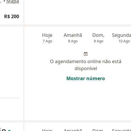
HAFUMA, São Luiz
•
Mapa
R$ 200
Hoje
Amanhã
Dom,
7 Ago
8 Ago
9 Ago
10 Ago
O agendamento online não está
disponível
Mostrar número
Hoje
Amanhã
Dom,