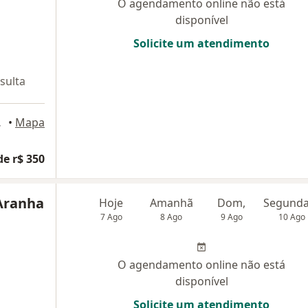
O agendamento online não está
disponível
Solicite um atendimento
sulta
, São Luiz
•
Mapa
de r$ 350
 Aranha
Hoje
Amanhã
Dom,
7 Ago
8 Ago
9 Ago
10 Ago
O agendamento online não está
disponível
Solicite um atendimento