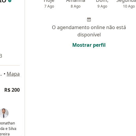
SÃO
7 Ago
8 Ago
9 Ago
10 Ago
O agendamento online não está
disponível
Mostrar perfil
3
que 281, Cohab Anil, São Luís
•
Mapa
R$ 200
Jhonathan
da e Silva
ereira