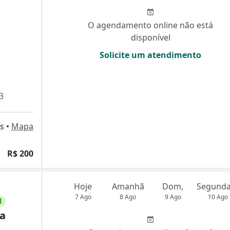
O agendamento online não está
disponível
Solicite um atendimento
3
s
•
Mapa
R$ 200
Hoje
Amanhã
Dom,
7 Ago
8 Ago
9 Ago
10 Ago
l
na