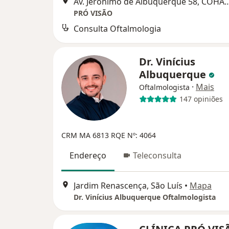
Av. Jerônimo de Albuquerque 58, CO
PRÓ VISÃO
Consulta Oftalmologia
Dr. Vinícius
Albuquerque
·
Mais
Oftalmologista
147 opiniões
CRM MA 6813
RQE Nº: 4064
Endereço
Teleconsulta
Jardim Renascença, São Luís
•
Mapa
Dr. Vinícius Albuquerque Oftalmologista