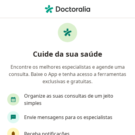
Men
Ataque De Pânico • Águas Claras, FD
Filtros
• 1
Convênio
Mapa
Profissionais com experiência Ataque de
Cuide da sua saúde
pânico, Águas Claras
Encontre os melhores especialistas e agende uma
consulta. Baixe o App e tenha acesso a ferramentas
Qual especialização você está procurando?
exclusivas e gratuitas.
Psicólogo
Psiquiatra
Psicanalista
Méd
Organize as suas consultas de um jeito
simples
Envie mensagens para os especialistas
Receba notificações