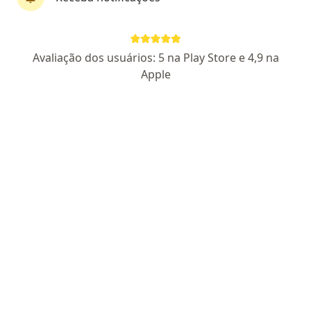
Perfil novo
Pagamento online
Avaliação dos usuários: 5 na Play Store e 4,9 na
Parcelamento disponível
Apple
Leonardo Fournier
·
Mais
Psicólogo
2 opiniões
CRP DF 26734
Endereço
Teleconsulta
Avenida das Araucárias 305, Águas Claras
•
Mapa
Criativitta psicologia
Consulta Psicologia
R$ 130
Esse especialista não oferece agendamento online para esse endereço.
Solicite um atendimento