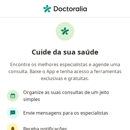
Men
Ataque De Pânico • Ilha Do Governador, Rio de Janeiro RJ
Filtros
• 1
Convênio
Mapa
Profissionais com experiência Ataque de
Cuide da sua saúde
pânico, Ilha Do Governador
Encontre os melhores especialistas e agende uma
consulta. Baixe o App e tenha acesso a ferramentas
Qual especialização você está procurando?
exclusivas e gratuitas.
Psicólogo
Psicanalista
Psiquiatra
An
Organize as suas consultas de um jeito
simples
Envie mensagens para os especialistas
Receba notificações