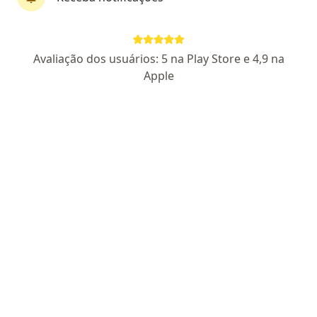
Dra. Marina Machado Sales
Avaliação dos usuários: 5 na Play Store e 4,9 na
·
Mais
Psicóloga
Apple
47 opiniões
CRP RJ 63140
Pacientes fiéis
Endereço
Teleconsulta
Estrada do Galeão 1035, Rio de Janeiro
•
Mapa
Atendimento Presencial
Consulta Psicologia
a partir de r$ 200
Esse especialista não oferece agendamento online para esse endereço.
Solicite um atendimento