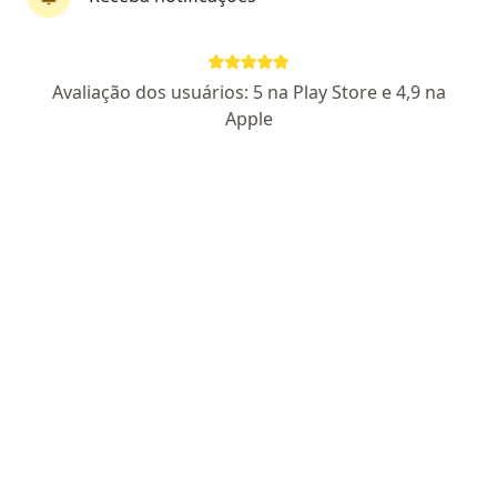
Dr. Lucas Volcato
Avaliação dos usuários: 5 na Play Store e 4,9 na
·
Mais
Fisioterapeuta
Apple
21 opiniões
CREFITO5 210866-F
Endereço 1
Endereço 2
Rua 24 de Outubro 650, Porto Alegre
•
Mapa
Triocoworking
Consulta Fisioterapia
R$ 150
Esse especialista não oferece agendamento online para esse endereço.
Solicite um atendimento