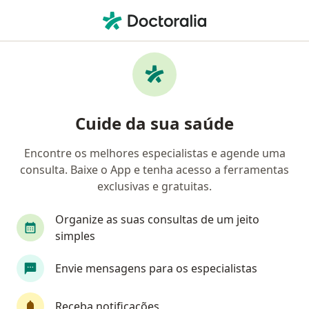
Men
Atrofia Muscular • Porto Alegre, Rio Grande do Sul RS
Filtros
• 1
Convênio
Mapa
Profissionais com experiência Atrofia
Cuide da sua saúde
Muscular, Porto Alegre
Encontre os melhores especialistas e agende uma
consulta. Baixe o App e tenha acesso a ferramentas
Qual especialização você está procurando?
exclusivas e gratuitas.
Fisioterapeuta
Médico Acupunturista
Car
Organize as suas consultas de um jeito
simples
Envie mensagens para os especialistas
Receba notificações