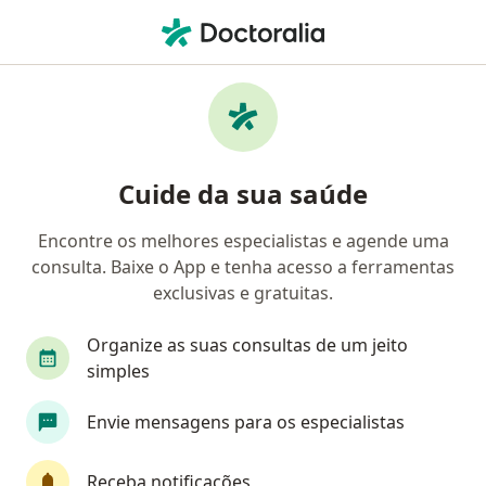
Men
Baixa Autoestima • São José dos Campos, São Paulo SP
Filtros
• 1
Convênio
Mapa
Profissionais com experiência Baixa
Cuide da sua saúde
autoestima, São José dos Campos
Encontre os melhores especialistas e agende uma
consulta. Baixe o App e tenha acesso a ferramentas
Qual especialização você está procurando?
exclusivas e gratuitas.
Psicólogo
Psicanalista
Psicopedagogo
Organize as suas consultas de um jeito
simples
Envie mensagens para os especialistas
Receba notificações