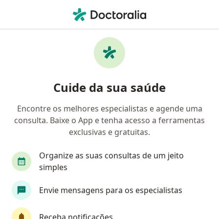
Men
Bexiga Urinária Hiperativa • São Luís, Maranhão MA
Filtros
• 1
Convênio
Mapa
Profissionais com experiência Bexiga
Cuide da sua saúde
Urinária Hiperativa, São Luís
Encontre os melhores especialistas e agende uma
consulta. Baixe o App e tenha acesso a ferramentas
Qual especialização você está procurando?
exclusivas e gratuitas.
Urologista
Fisioterapeuta
Cirurgião geral
Organize as suas consultas de um jeito
simples
Envie mensagens para os especialistas
Receba notificações