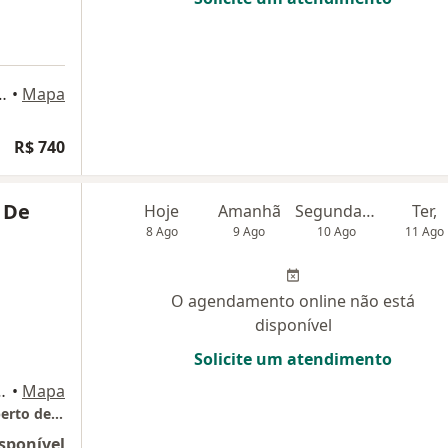
la 903, São José dos Campos
•
Mapa
R$ 740
 De
Hoje
Amanhã
Segunda-feira
Ter,
8 Ago
9 Ago
10 Ago
11 Ago
O agendamento online não está
disponível
Solicite um atendimento
ive Offices , São José dos Campos
•
Mapa
Unidade de Cardiologia Clínica Dr Paulo Roberto de Godoy
sponível