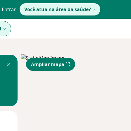
Entrar
Você atua na área da saúde?
1
Ampliar mapa
Qua
Qui,
Sex,
12 Ago
13 Ago
14 Ago