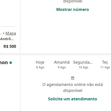
disponível
Mostrar número
-503, São José dos Campos
•
Mapa
Cda-Cor Centro Diagnostico Em Cardiologia Andrômeda
R$ 500
lhon
Hoje
Amanhã
Segunda-feira
Ter,
8 Ago
9 Ago
10 Ago
11 Ago
O agendamento online não está
disponível
Solicite um atendimento