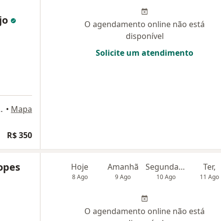
jo
O agendamento online não está
disponível
Solicite um atendimento
 1103, São José dos Campos
•
Mapa
R$ 350
Lopes
Hoje
Amanhã
Segunda-feira
Ter,
8 Ago
9 Ago
10 Ago
11 Ago
O agendamento online não está