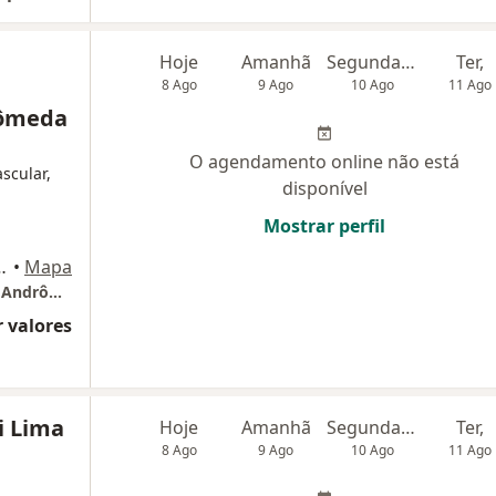
Hoje
Amanhã
Segunda-feira
Ter,
8 Ago
9 Ago
10 Ago
11 Ago
rômeda
O agendamento online não está
ascular,
disponível
Mostrar perfil
-503, São José dos Campos
•
Mapa
Cda-Cor Centro Diagnostico Em Cardiologia Andrômeda
 valores
i Lima
Hoje
Amanhã
Segunda-feira
Ter,
8 Ago
9 Ago
10 Ago
11 Ago