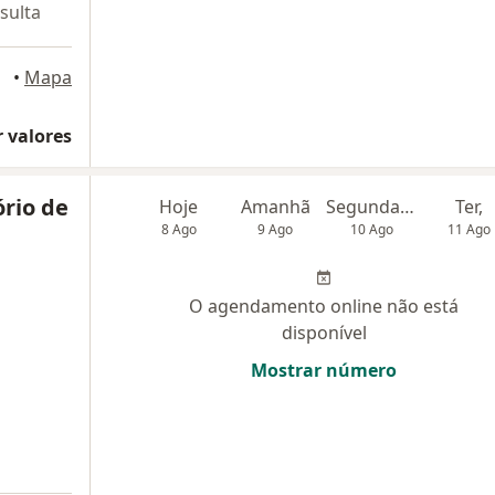
sulta
•
Mapa
 valores
ório de
Hoje
Amanhã
Segunda-feira
Ter,
8 Ago
9 Ago
10 Ago
11 Ago
O agendamento online não está
disponível
Mostrar número