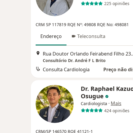
225 opiniões
CRM SP 117819
RQE Nº: 49808
RQE No: 498081
Endereço
Teleconsulta
Rua Doutor Orlando Feirabend Filho 230, Bloco C 
Consultório Dr. André F L Brito
Consulta Cardiologia
Preço não di
Dr. Raphael Kazu
Osugue
·
Mais
Cardiologista
424 opiniões
CRM/SP 146570
RQE 41121-1