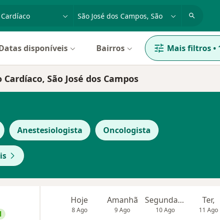
dade, doença ou nome
cidade ou região
Datas disponíveis
Bairros
Mais filtros
•
o Cardíaco, São José dos Campos
Anestesiologista
Oncologista
is
Hoje
Amanhã
Segunda-feira
Ter,
8 Ago
9 Ago
10 Ago
11 Ago
l