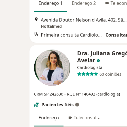
Endereço 1
Endereço 2
Telecon
Avenida Doutor Nelson d Avila, 402, São José dos Campos
Hoftalmed
Primeira consulta Cardiologia
Consultar
Dra. Juliana Greg
Avelar
Cardiologista
60 opiniões
CRM SP 242636
- RQE Nº 140492 (cardiologia)
Pacientes fiéis
Endereço
Teleconsulta