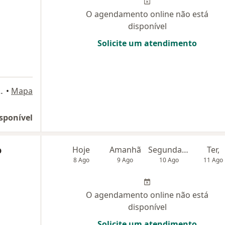
O agendamento online não está
disponível
Solicite um atendimento
, 2o. Andar, Sala 201, São José dos Campos
•
Mapa
sponível
o
Hoje
Amanhã
Segunda-feira
Ter,
8 Ago
9 Ago
10 Ago
11 Ago
O agendamento online não está
disponível
Solicite um atendimento