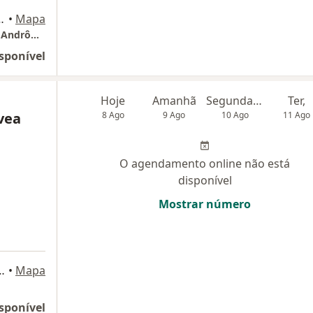
-503, São José dos Campos
•
Mapa
Cda-Cor Centro Diagnostico Em Cardiologia Andrômeda
sponível
Hoje
Amanhã
Segunda-feira
Ter,
vea
8 Ago
9 Ago
10 Ago
11 Ago
O agendamento online não está
disponível
Mostrar número
orte Offices Royal Park - sala 313), São José dos Campos
•
Mapa
sponível