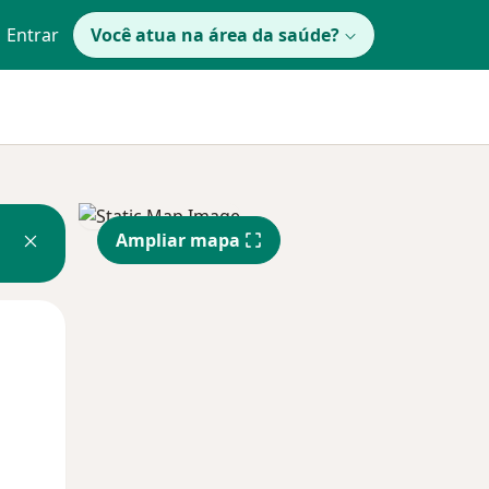
Entrar
Você atua na área da saúde?
Ampliar mapa
Segunda-feira
Ter,
Qua
10 Ago
11 Ago
12 Ago