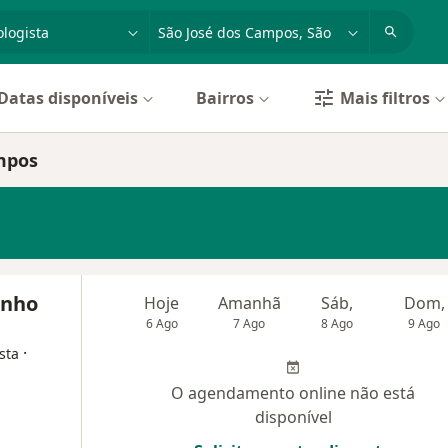
dade, doença ou nome
cidade ou região
Datas disponíveis
Bairros
Mais filtros
mpos
inho
Hoje
Amanhã
Sáb,
Dom,
6 Ago
7 Ago
8 Ago
9 Ago
·
sta
O agendamento online não está
disponível