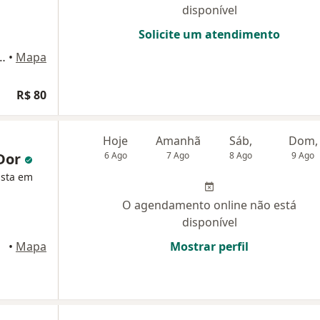
disponível
Solicite um atendimento
arros, 910, São José dos Campos
•
Mapa
R$ 80
Hoje
Amanhã
Sáb,
Dom,
 Dor
6 Ago
7 Ago
8 Ago
9 Ago
ista em
O agendamento online não está
disponível
•
Mapa
Mostrar perfil