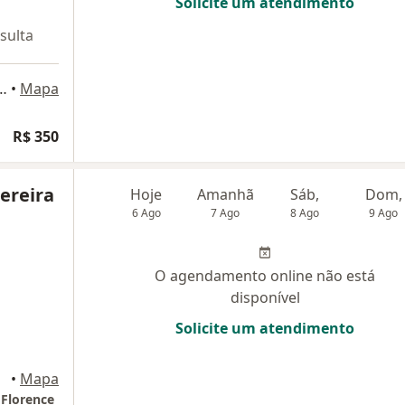
Solicite um atendimento
sulta
dos Campos - SP, Brasil, São José dos Campos
•
Mapa
R$ 350
Pereira
Hoje
Amanhã
Sáb,
Dom,
6 Ago
7 Ago
8 Ago
9 Ago
O agendamento online não está
disponível
Solicite um atendimento
•
Mapa
 Florence