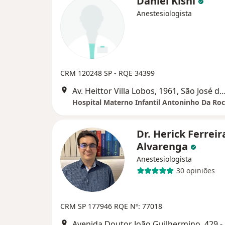
Daniel Kishi
Anestesiologista
CRM 120248 SP - RQE 34399
Av. Heittor Villa Lobos, 1961, São José do
Dr. Herick Ferreir
Alvarenga
Anestesiologista
30 opiniões
CRM SP 177946
RQE Nº: 77018
Avenida Doutor João Guilhermino,