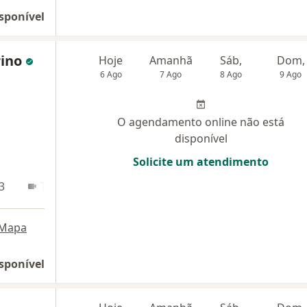
sponível
rino
Hoje
Amanhã
Sáb,
Dom,
6 Ago
7 Ago
8 Ago
9 Ago
O agendamento online não está
disponível
Solicite um atendimento
3
Teleconsulta
Mapa
sponível