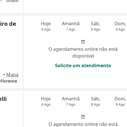
iro de
Hoje
Amanhã
Sáb,
Dom,
6 Ago
7 Ago
8 Ago
9 Ago
O agendamento online não está
disponível
Solicite um atendimento
•
Mapa
 Florence
lli
Hoje
Amanhã
Sáb,
Dom,
6 Ago
7 Ago
8 Ago
9 Ago
O agendamento online não está