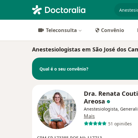
especiali
Teleconsulta
Convênio
Anestesiologistas em São José dos Ca
Qual é o seu convênio?
Dra. Renata Cout
Areosa
Anestesiologista, Generali
Mais
51 opiniões
CRM SP 173385
RQE Nº: 117713