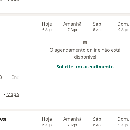
Hoje
Amanhã
Sáb,
Dom,
6 Ago
7 Ago
8 Ago
9 Ago
O agendamento online não está
disponível
Solicite um atendimento
3
Endereço 4
Endereço 5
•
Mapa
lva
Hoje
Amanhã
Sáb,
Dom,
6 Ago
7 Ago
8 Ago
9 Ago