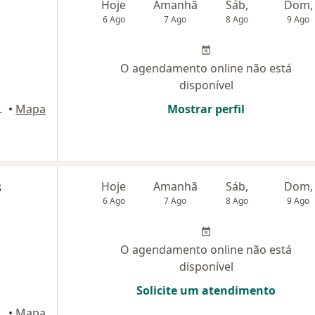
Hoje
Amanhã
Sáb,
Dom,
6 Ago
7 Ago
8 Ago
9 Ago
O agendamento online não está
disponível
e 69, São José dos Campos
•
Mapa
Mostrar perfil
s
Hoje
Amanhã
Sáb,
Dom,
6 Ago
7 Ago
8 Ago
9 Ago
O agendamento online não está
disponível
Solicite um atendimento
620, São José dos Campos
•
Mapa