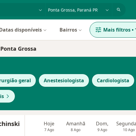
dade, doença ou nome
cidade ou região
Datas disponíveis
Bairros
Mais filtros
•
, Ponta Grossa
rurgião geral
Anestesiologista
Cardiologista
is
chinski
Hoje
Amanhã
Dom,
7 Ago
8 Ago
9 Ago
10 Ago