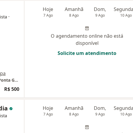
Hoje
Amanhã
Dom,
7 Ago
8 Ago
9 Ago
10 Ago
·
ista
O agendamento online não está
disponível
Solicite um atendimento
pa
Instituto de Ortopedia e Traumatologia de Ponta Grossa
R$ 500
dia
Hoje
Amanhã
Dom,
7 Ago
8 Ago
9 Ago
10 Ago
ista