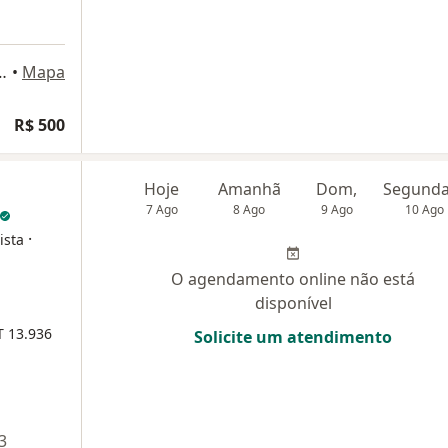
 Ribas 1628, Ponta Grossa
•
Mapa
R$ 500
Hoje
Amanhã
Dom,
7 Ago
8 Ago
9 Ago
10 Ago
·
ista
O agendamento online não está
disponível
 13.936
Solicite um atendimento
3