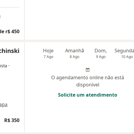
a
de r$ 450
chinski
Hoje
Amanhã
Dom,
7 Ago
8 Ago
9 Ago
10 Ago
·
ista
O agendamento online não está
disponível
Solicite um atendimento
apa
R$ 350