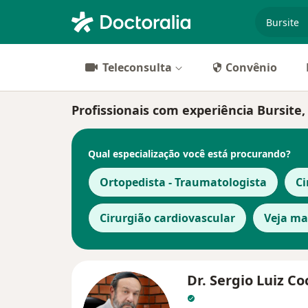
especiali
Teleconsulta
Convênio
Profissionais com experiência Bursite
Qual especialização você está procurando?
Ortopedista - Traumatologista
Ci
Cirurgião cardiovascular
Veja ma
Dr. Sergio Luiz Co