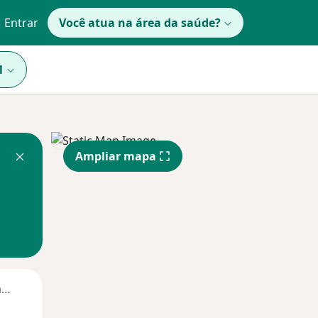
Entrar
Você atua na área da saúde?
1
Ampliar mapa
Segunda-feira
Ter,
Qua
Qui,
11 Ago
12 Ago
13 Ago