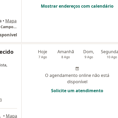
Mostrar endereços com calendário
a
•
Mapa
Instituto de Ortopedia e Traumatologia dos Campos Gerais
sponível
ecido
Hoje
Amanhã
Dom,
7 Ago
8 Ago
9 Ago
10 Ago
ista,
O agendamento online não está
disponível
Solicite um atendimento
3
0, Ponta Grossa
•
Mapa