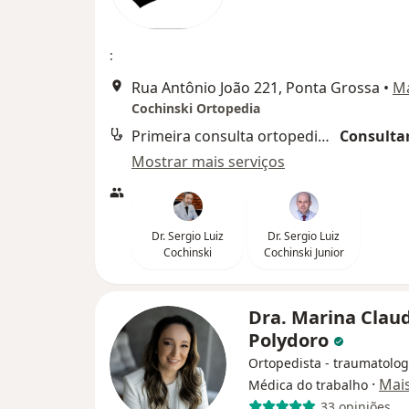
:
Rua Antônio João 221, Ponta Grossa
•
M
Cochinski Ortopedia
Primeira consulta ortopedia e traumatologia
Consultar
Mostrar mais serviços
Dr. Sergio Luiz
Dr. Sergio Luiz
Cochinski
Cochinski Junior
Dra. Marina Clau
Polydoro
Ortopedista - traumatolog
·
Mai
Médica do trabalho
33 opiniões