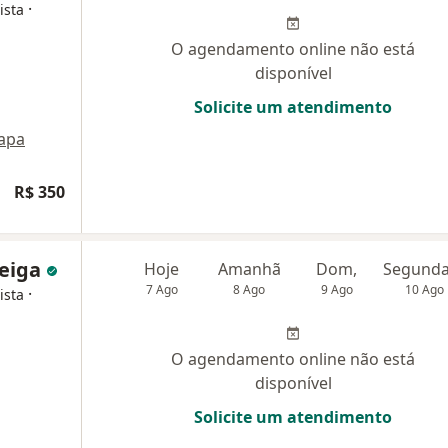
·
ista
O agendamento online não está
disponível
Solicite um atendimento
apa
R$ 350
Veiga
Hoje
Amanhã
Dom,
7 Ago
8 Ago
9 Ago
10 Ago
·
ista
O agendamento online não está
disponível
Solicite um atendimento