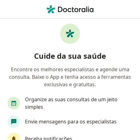
Men
Câncer De Boca • Porto Alegre, Rio Grande do Sul RS
Filtros
• 1
Convênio
Mapa
Profissionais com experiência Câncer de
Cuide da sua saúde
boca, Porto Alegre
Encontre os melhores especialistas e agende uma
consulta. Baixe o App e tenha acesso a ferramentas
Qual especialização você está procurando?
exclusivas e gratuitas.
Oncologista
Cirurgião de cabeça e pescoço
Organize as suas consultas de um jeito
simples
Envie mensagens para os especialistas
Receba notificações