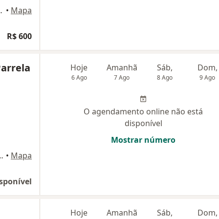
Sala 224, Belo Horizonte
•
Mapa
R$ 600
Parrela
Hoje
Amanhã
Sáb,
Dom,
6 Ago
7 Ago
8 Ago
9 Ago
O agendamento online não está
disponível
Mostrar número
yer, 217, Belo Horizonte
•
Mapa
sponível
Hoje
Amanhã
Sáb,
Dom,