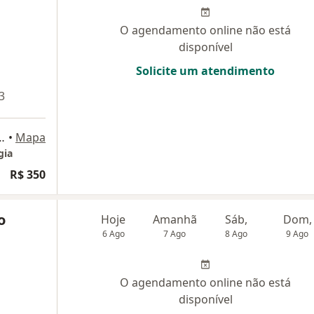
O agendamento online não está
disponível
Solicite um atendimento
3
41 4° andar, Belo Horizonte
•
Mapa
gia
R$ 350
o
Hoje
Amanhã
Sáb,
Dom,
6 Ago
7 Ago
8 Ago
9 Ago
O agendamento online não está
disponível