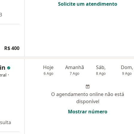
Solicite um atendimento
3
R$ 400
din
Hoje
Amanhã
Sáb,
Dom,
6 Ago
7 Ago
8 Ago
9 Ago
·
eral
O agendamento online não está
disponível
Mostrar número
sulta