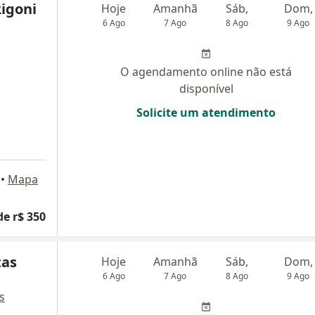
Rigoni
Hoje
Amanhã
Sáb,
Dom,
6 Ago
7 Ago
8 Ago
9 Ago
O agendamento online não está
disponível
Solicite um atendimento
•
Mapa
de r$ 350
tas
Hoje
Amanhã
Sáb,
Dom,
6 Ago
7 Ago
8 Ago
9 Ago
s