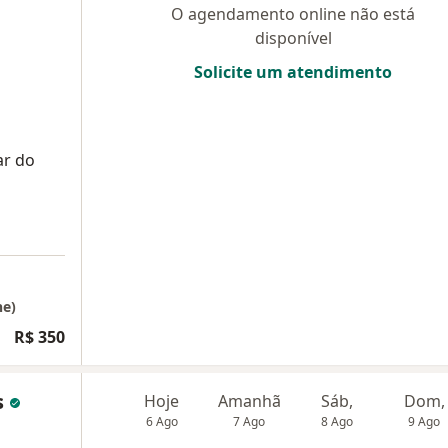
O agendamento online não está
disponível
Solicite um atendimento
ar do
ne)
R$ 350
s
Hoje
Amanhã
Sáb,
Dom,
6 Ago
7 Ago
8 Ago
9 Ago