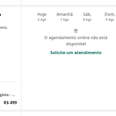
o
Hoje
Amanhã
Sáb,
Dom,
6 Ago
7 Ago
8 Ago
9 Ago
sono,
O agendamento online não está
disponível
Solicite um atendimento
Clínica - Dra. Camila Cirino Pereira l Neurologista - MG
R$ 499