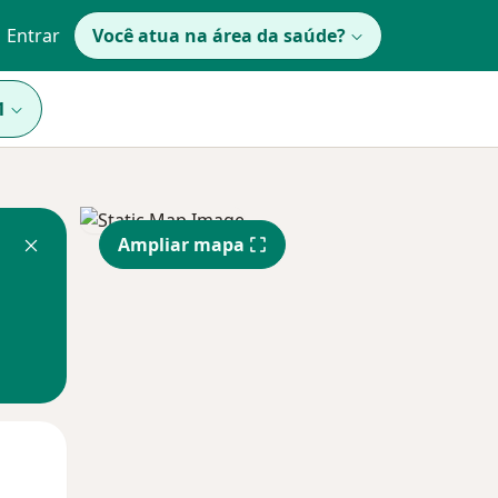
Entrar
Você atua na área da saúde?
1
Ampliar mapa
Segunda-feira
Ter,
Qua
10 Ago
11 Ago
12 Ago