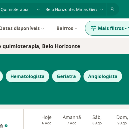
dade, doença ou nome
cidade ou região
Datas disponíveis
Bairros
Mais filtros
•
e quimioterapia, Belo Horizonte
Hematologista
Geriatra
Angiologista
Hoje
Amanhã
Sáb,
Dom,
6 Ago
7 Ago
8 Ago
9 Ago
in