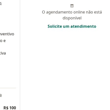
s
O agendamento online não está
disponível
Solicite um atendimento
ventivo
o e
tiva
a
R$ 100