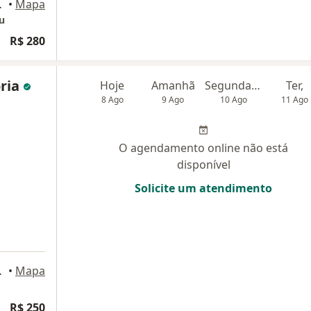
Nova Iguaçu
•
Mapa
u
R$ 280
oria
Hoje
Amanhã
Segunda-feira
Ter,
8 Ago
9 Ago
10 Ago
11 Ago
O agendamento online não está
disponível
Solicite um atendimento
Nova Iguaçu
•
Mapa
R$ 250