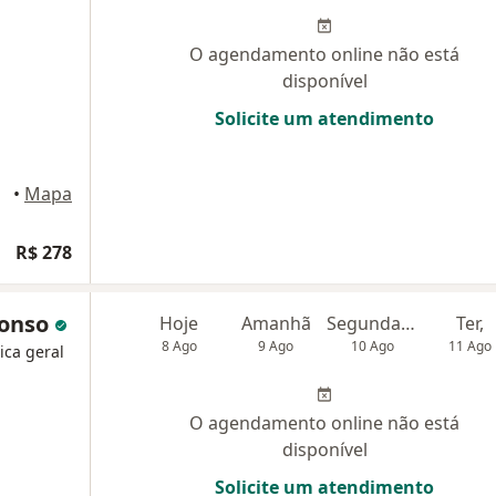
O agendamento online não está
disponível
Solicite um atendimento
Iguaçu
•
Mapa
R$ 278
fonso
Hoje
Amanhã
Segunda-feira
Ter,
8 Ago
9 Ago
10 Ago
11 Ago
ica geral
O agendamento online não está
disponível
Solicite um atendimento