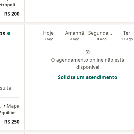
Dra Suellen - Saúde da mulher - Via Ligth Metropolitan
R$ 200
tos
Hoje
Amanhã
Segunda-feira
Ter,
8 Ago
9 Ago
10 Ago
11 Ago
O agendamento online não está
disponível
Solicite um atendimento
sulta
a 807, Nova Iguaçu
•
Mapa
Consultório 1 - Edificio Metrópolis - Espaço Equilibrium corpo e mente
R$ 250