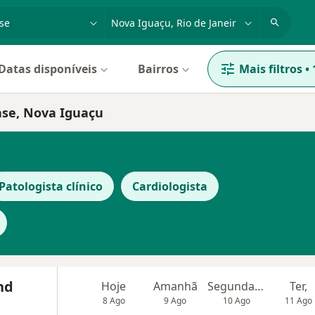
dade, doença ou nome
cidade ou região
Datas disponíveis
Bairros
Mais filtros
•
ase, Nova Iguaçu
Patologista clínico
Cardiologista
nd
Hoje
Amanhã
Segunda-feira
Ter,
8 Ago
9 Ago
10 Ago
11 Ago