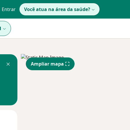
Entrar
Você atua na área da saúde?
1
Ampliar mapa
Qua
Qui,
Sex,
12 Ago
13 Ago
14 Ago