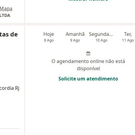
Mapa
 LTDA
tas de
Hoje
Amanhã
Segunda-feira
Ter,
8 Ago
9 Ago
10 Ago
11 Ago
O agendamento online não está
disponível
Solicite um atendimento
cordia Rj