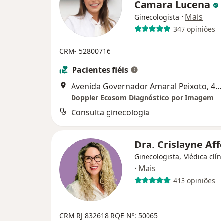
Camara Lucena
·
Mais
Ginecologista
347 opiniões
CRM- 52800716
Pacientes fiéis
Avenida Governador Amaral Peixoto, 427, Sala 331 - Centro, Nova 
Doppler Ecosom Diagnóstico por Imagem
Consulta ginecologia
Dra. Crislayne Af
Ginecologista, Médica clín
·
Mais
413 opiniões
CRM RJ 832618
RQE Nº: 50065