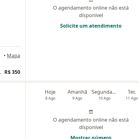
O agendamento online não está
disponível
Solicite um atendimento
•
Mapa
ogia e Obstetrícia
R$ 350
Hoje
Amanhã
Segunda-feira
Ter,
8 Ago
9 Ago
10 Ago
11 Ago
O agendamento online não está
disponível
Mostrar número