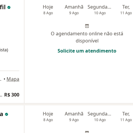
fil
Hoje
Amanhã
Segunda-feira
Ter,
8 Ago
9 Ago
10 Ago
11 Ago
O agendamento online não está
disponível
sta)
Solicite um atendimento
o 1399, Nova Iguaçu
•
Mapa
a ginecologia e obstetrícia
R$ 300
ra
Hoje
Amanhã
Segunda-feira
Ter,
8 Ago
9 Ago
10 Ago
11 Ago