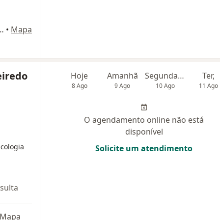
Cabral, 256 sala 310, Nilópolis
•
Mapa
eiredo
Hoje
Amanhã
Segunda-feira
Ter,
8 Ago
9 Ago
10 Ago
11 Ago
O agendamento online não está
disponível
cologia
Solicite um atendimento
sulta
Mapa