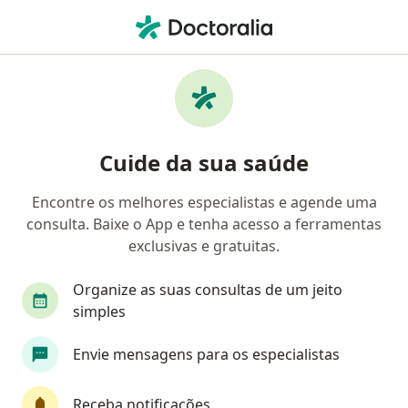
Men
Cansaço • Ribeirão Preto, São Paulo SP
Filtros
• 1
Convênio
Mapa
Profissionais com experiência Cansaço,
Cuide da sua saúde
Ribeirão Preto
Encontre os melhores especialistas e agende uma
consulta. Baixe o App e tenha acesso a ferramentas
Qual especialização você está procurando?
exclusivas e gratuitas.
Médico clínico geral
Cardiologista
Genera
Organize as suas consultas de um jeito
simples
Envie mensagens para os especialistas
Receba notificações