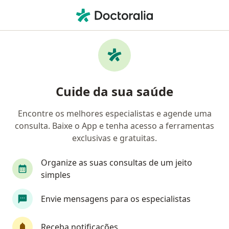
Men
Carcinoma Basocelular • Porto Alegre, Rio Grande do Sul RS
Filtros
• 1
Convênio
Mapa
Profissionais com experiência Carcinoma
Cuide da sua saúde
Basocelular, Porto Alegre
Encontre os melhores especialistas e agende uma
consulta. Baixe o App e tenha acesso a ferramentas
Qual especialização você está procurando?
exclusivas e gratuitas.
Cirurgião plástico
Dermatologista
Médico
Organize as suas consultas de um jeito
simples
Envie mensagens para os especialistas
Receba notificações