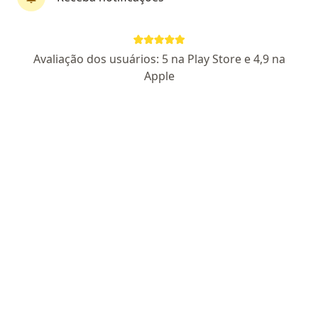
Perfil novo
Avaliação dos usuários: 5 na Play Store e 4,9 na
Eduardo Lise Perin
Apple
·
Mais
Dermatologista
13 opiniões
CRM RS 53937
RQE Nº: 47484
Endereço
Teleconsulta
Avenida Senador Tarso Dutra 605, Porto Alegre
•
Mapa
Eduardo Lise Perin - Médico Dermatologista
Primeira consulta Dermatologia
R$ 450
Esse especialista não oferece agendamento online para esse endereço.
Solicite um atendimento