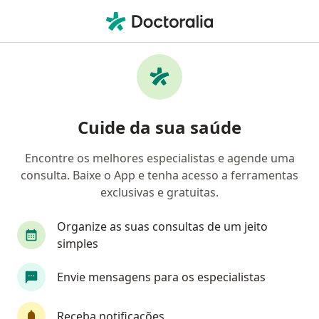
Men
Caspa • Juiz de Fora, Minas Gerais MG
Filtros
• 1
Convênio
Mapa
Profissionais com experiência Caspa, Juiz de
Cuide da sua saúde
Fora
Encontre os melhores especialistas e agende uma
consulta. Baixe o App e tenha acesso a ferramentas
Qual especialização você está procurando?
exclusivas e gratuitas.
Dermatologista
Médico clínico geral
Endo
Organize as suas consultas de um jeito
simples
Envie mensagens para os especialistas
Receba notificações