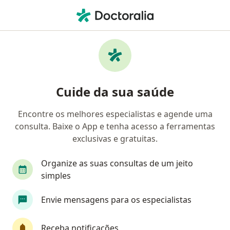
Men
Cera Nos Ouvidos • São Paulo, Brasil
Filtros
• 1
Convênio
Mapa
Profissionais com experiência Cera nos
Cuide da sua saúde
ouvidos, São Paulo
Encontre os melhores especialistas e agende uma
consulta. Baixe o App e tenha acesso a ferramentas
Qual especialização você está procurando?
exclusivas e gratuitas.
Otorrino
Médico do Sono
Médico Acupunt
Organize as suas consultas de um jeito
simples
Envie mensagens para os especialistas
Receba notificações