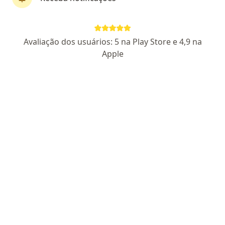
Dra. Marilia Yuri Maeda
Avaliação dos usuários: 5 na Play Store e 4,9 na
·
Mais
Otorrino
Apple
21 opiniões
CRM 144556 SP - RQE 51193
Endereço
Teleconsulta
Rua Frei Caneca, 1246 - conj 71, São Paulo
•
Mapa
Dra. Marilia Maeda
Nasofibrolaringoscopia
R$ 380
Esse especialista não oferece agendamento online para esse endereço.
Solicite um atendimento