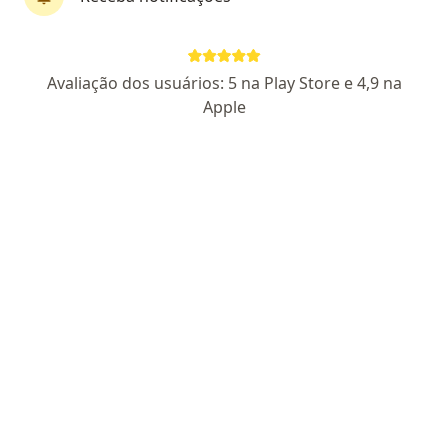
Dr. Kauê Marques Ferreira
Avaliação dos usuários: 5 na Play Store e 4,9 na
Oftalmologista
Apple
37 opiniões
CRM SP 190648
RQE Nº: 131292
Rua Capitão Silvio Fleming 230, Itu
•
Mapa
Clinica da Cidade - Itu
Consulta Oftalmologia
R$ 150
Esse especialista não oferece agendamento online para esse endereço.
Solicite um atendimento