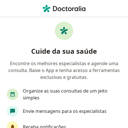
Men
Ceratocone • Itu, São Paulo SP
Filtros
• 1
Convênio
Mapa
Profissionais com experiência Ceratocone,
Cuide da sua saúde
Itu
Encontre os melhores especialistas e agende uma
consulta. Baixe o App e tenha acesso a ferramentas
Qual especialização você está procurando?
exclusivas e gratuitas.
Oftalmologista
Dermatologista
Organize as suas consultas de um jeito
simples
Envie mensagens para os especialistas
Receba notificações