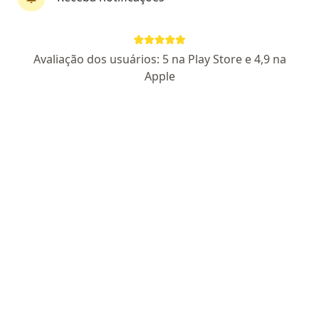
Dr. Wolnei Marques Zeviani
Avaliação dos usuários: 5 na Play Store e 4,9 na
·
Mais
Neurocirurgião
Apple
1031 opiniões
CRM MS 6789 - RQE Nº: 6829
Endereço 1
Endereço 2
Endereço 3
Endereç
Av. Afonso Pena, 4785, Campo Grande
•
Mapa
Clínica Nanoneuro
Consulta neurocirurgia
R$ 800
Esse especialista não oferece agendamento online para esse endereço.
Solicite um atendimento