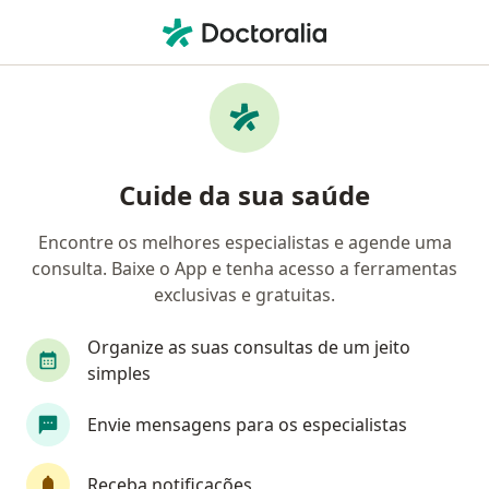
Men
Ciática • Campo Grande, Mato Grosso do Sul MS
Filtros
• 1
Convênio
Mapa
Profissionais com experiência Ciática,
Cuide da sua saúde
Campo Grande
Encontre os melhores especialistas e agende uma
consulta. Baixe o App e tenha acesso a ferramentas
Qual especialização você está procurando?
exclusivas e gratuitas.
Neurocirurgião
Fisioterapeuta
Especialis
Organize as suas consultas de um jeito
simples
Envie mensagens para os especialistas
Receba notificações