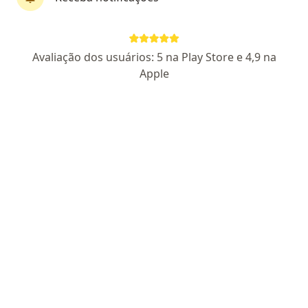
Avaliação dos usuários: 5 na Play Store e 4,9 na
Apple
First Class
Dr. Diego Ramos
·
Mais
Neurocirurgião
351 opiniões
CRM MS 6407
RQE Nº: 6277
Endereço
Teleconsulta
R. 15 de Novembro, 2808, Campo Grande
•
Mapa
Instituto de Nervos Cérebro e Coluna - INCC / PROTRAUMA
Consulta neurocirurgia
R$ 900
Esse especialista não oferece agendamento online para esse endereço.