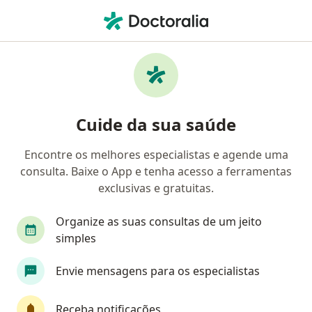
Men
Neurocirurgião • Campo Grande, Mato Grosso do Sul MS
Filtros
Convênio
Mapa
Neurocirurgiões em Campo Grande
Cuide da sua saúde
Encontre os melhores especialistas e agende uma
Qual é o seu convênio?
consulta. Baixe o App e tenha acesso a ferramentas
Unimed
Bradesco Saúde
Amil
exclusivas e gratuitas.
Cassems
Cassi
Veja mais
Organize as suas consultas de um jeito
simples
Envie mensagens para os especialistas
Receba notificações