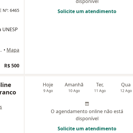
disponível
 Nº: 6465
Solicite um atendimento
na UNESP
 821, Campo Grande
•
Mapa
R$ 500
line
Hoje
Amanhã
Ter,
Qua
Branco
9 Ago
10 Ago
11 Ago
12 Ago
s
O agendamento online não está
disponível
Solicite um atendimento