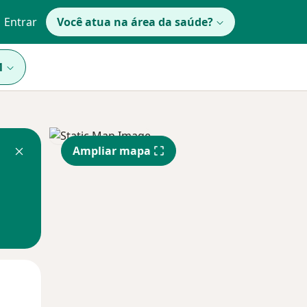
Entrar
Você atua na área da saúde?
1
Ampliar mapa
Qui,
Sex,
Sáb,
13 Ago
14 Ago
15 Ago