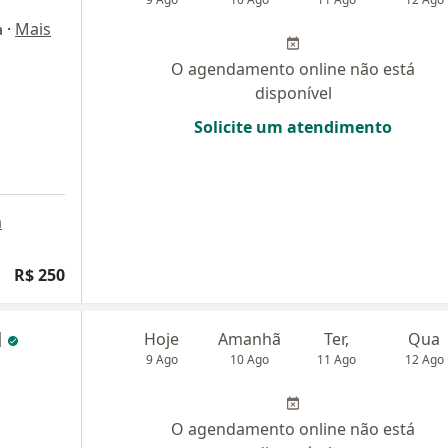
·
Mais
a
O agendamento online não está
disponível
Solicite um atendimento
a
R$ 250
l
Hoje
Amanhã
Ter,
Qua
9 Ago
10 Ago
11 Ago
12 Ago
O agendamento online não está