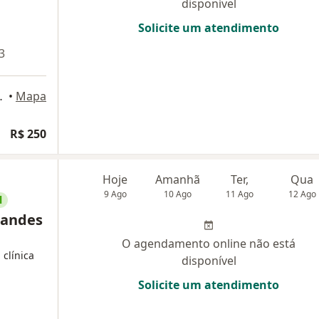
disponível
Solicite um atendimento
3
o, Campo Grande
•
Mapa
R$ 250
Hoje
Amanhã
Ter,
Qua
9 Ago
10 Ago
11 Ago
12 Ago
l
nandes
O agendamento online não está
 clínica
disponível
Solicite um atendimento