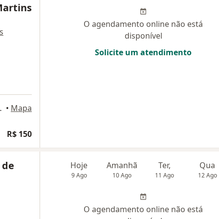
Martins
O agendamento online não está
s
disponível
Solicite um atendimento
7, Campo Grande
•
Mapa
R$ 150
 de
Hoje
Amanhã
Ter,
Qua
9 Ago
10 Ago
11 Ago
12 Ago
O agendamento online não está