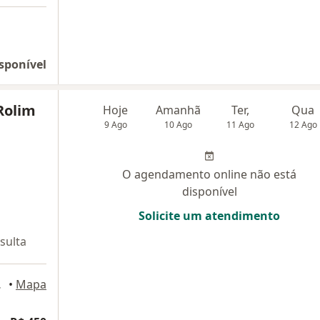
sponível
Rolim
Hoje
Amanhã
Ter,
Qua
9 Ago
10 Ago
11 Ago
12 Ago
O agendamento online não está
disponível
Solicite um atendimento
sulta
Grande
•
Mapa