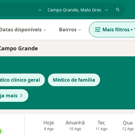
dade, doença ou nome
cidade ou região
Datas disponíveis
Bairros
Mais filtros
•
, Campo Grande
ico clínico geral
Médico de família
ja mais
Hoje
Amanhã
Ter,
Qua
9 Ago
10 Ago
11 Ago
12 Ago
l