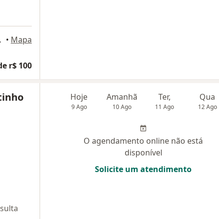
po Grande
•
Mapa
de r$ 100
tinho
Hoje
Amanhã
Ter,
Qua
9 Ago
10 Ago
11 Ago
12 Ago
O agendamento online não está
disponível
Solicite um atendimento
sulta