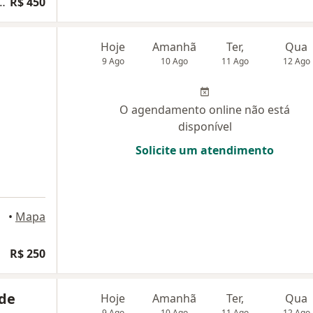
a ginecologia e obstetrícia
R$ 450
Hoje
Amanhã
Ter,
Qua
9 Ago
10 Ago
11 Ago
12 Ago
O agendamento online não está
disponível
Solicite um atendimento
nde
•
Mapa
R$ 250
 de
Hoje
Amanhã
Ter,
Qua
9 Ago
10 Ago
11 Ago
12 Ago