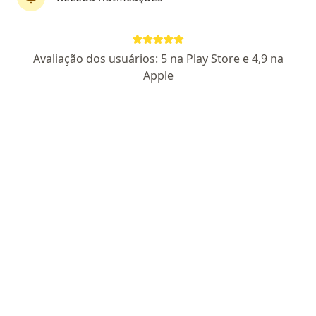
Pagamento online
Parcelamento disponível
Avaliação dos usuários: 5 na Play Store e 4,9 na
Dra. Andressa Uvina
Apple
·
Mais
Ginecologista
2 opiniões
CRM SP 236050
RQE Nº: 147738
Endereço
Teleconsulta
Avenida Portugal 1285, Santo André
•
Mapa
Livance - Santo André
Consulta Ginecologia e Obstetrícia
R$ 400
Esse especialista não oferece agendamento online para esse endereço.
Solicite um atendimento