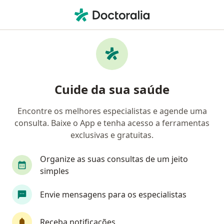
Men
Cólica Menstrual • Santo André, São Paulo SP
Filtros
• 1
Convênio
Mapa
Profissionais com experiência Cólica
Cuide da sua saúde
menstrual, Santo André
Encontre os melhores especialistas e agende uma
consulta. Baixe o App e tenha acesso a ferramentas
Qual especialização você está procurando?
exclusivas e gratuitas.
Ginecologista
Médico clínico geral
Cardio
Organize as suas consultas de um jeito
simples
Envie mensagens para os especialistas
Receba notificações