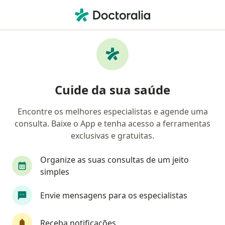
Men
Compulsão Por Compras • Rio de Janeiro, Rio de Janeiro RJ
Filtros
• 1
Convênio
Mapa
Profissionais com experiência Compulsão
Cuide da sua saúde
por compras, Rio de Janeiro
Encontre os melhores especialistas e agende uma
consulta. Baixe o App e tenha acesso a ferramentas
Qual especialização você está procurando?
exclusivas e gratuitas.
Psicólogo
Psiquiatra
Psicanalista
Te
Organize as suas consultas de um jeito
simples
Envie mensagens para os especialistas
Receba notificações