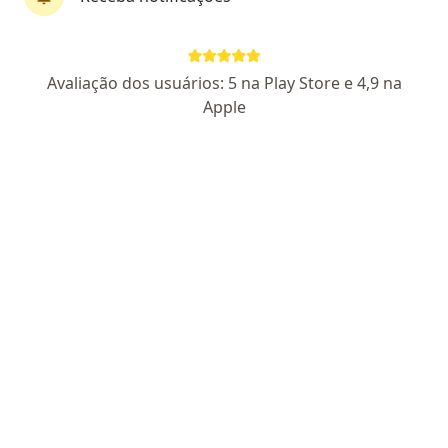
Perfil novo
Pagamento online
Avaliação dos usuários: 5 na Play Store e 4,9 na
Parcelamento disponível
Apple
Eder Gomes Vieira
·
Mais
Psicólogo
CRP 05/44900
Endereço
Teleconsulta
Avenida Treze de Maio 13, Rio de Janeiro
•
Mapa
Consultório Rio de Janeiro - Eder Vieira
Consulta Psicologia
R$ 120
Esse especialista não oferece agendamento online para esse endereço.
Solicite um atendimento