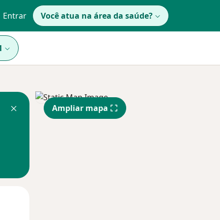
Entrar
Você atua na área da saúde?
1
Ampliar mapa
Segunda-feira
Ter,
Qua
10 Ago
11 Ago
12 Ago