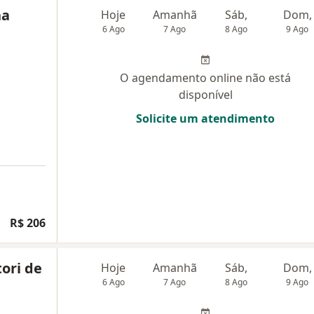
na
Hoje
Amanhã
Sáb,
Dom,
6 Ago
7 Ago
8 Ago
9 Ago
O agendamento online não está
disponível
Solicite um atendimento
R$ 206
tori de
Hoje
Amanhã
Sáb,
Dom,
6 Ago
7 Ago
8 Ago
9 Ago