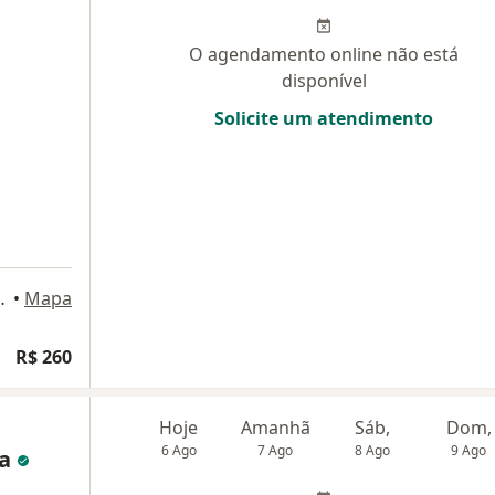
O agendamento online não está
disponível
Solicite um atendimento
ni, 159, São Roque
•
Mapa
R$ 260
Hoje
Amanhã
Sáb,
Dom,
6 Ago
7 Ago
8 Ago
9 Ago
ma