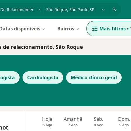
dade, doença ou nome
cidade ou região
Datas disponíveis
Bairros
Mais filtros
•
os de relacionamento, São Roque
ogista
Cardiologista
Médico clínico geral
Hoje
Amanhã
Sáb,
Dom,
6 Ago
7 Ago
8 Ago
9 Ago
not