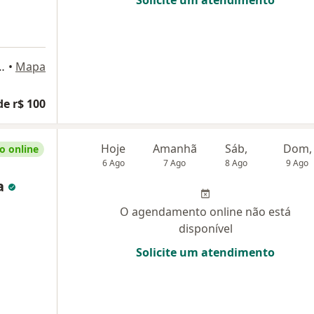
ão Roque, SP, São Roque
•
Mapa
de r$ 100
Hoje
Amanhã
Sáb,
Dom,
 online
6 Ago
7 Ago
8 Ago
9 Ago
va
O agendamento online não está
disponível
Solicite um atendimento