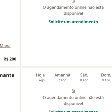
O agendamento online não está
disponível
Solicite um atendimento
Mapa
R$ 200
amante
Hoje
Amanhã
Sáb,
Dom,
6 Ago
7 Ago
8 Ago
9 Ago
O agendamento online não está
disponível
Solicite um atendimento