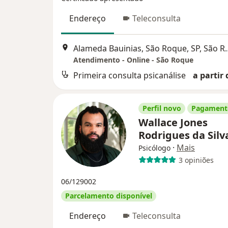
Endereço
Teleconsulta
Alameda Bauinias, S
Atendimento - Online - São Roque
Primeira consulta psicanálise
a partir 
Perfil novo
Pagamento
Wallace Jones
Rodrigues da Sil
·
Mais
Psicólogo
3 opiniões
06/129002
Parcelamento disponível
Endereço
Teleconsulta