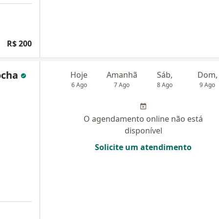
R$ 200
ocha
Hoje
Amanhã
Sáb,
Dom,
6 Ago
7 Ago
8 Ago
9 Ago
O agendamento online não está
disponível
Solicite um atendimento