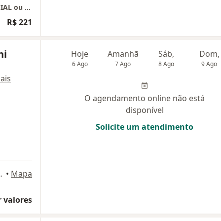
Inayah Simone Rocha -Consultório PRESENCIAL ou ONLINE
R$ 221
ni
Hoje
Amanhã
Sáb,
Dom,
6 Ago
7 Ago
8 Ago
9 Ago
ais
O agendamento online não está
disponível
Solicite um atendimento
, 130, São Roque
•
Mapa
 valores