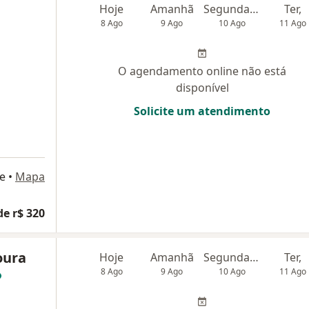
Hoje
Amanhã
Segunda-feira
Ter,
8 Ago
9 Ago
10 Ago
11 Ago
O agendamento online não está
disponível
Solicite um atendimento
e
•
Mapa
de r$ 320
oura
Hoje
Amanhã
Segunda-feira
Ter,
8 Ago
9 Ago
10 Ago
11 Ago