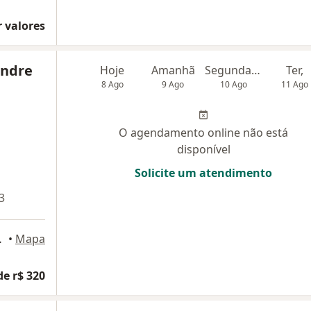
 valores
andre
Hoje
Amanhã
Segunda-feira
Ter,
8 Ago
9 Ago
10 Ago
11 Ago
O agendamento online não está
disponível
Solicite um atendimento
3
ina Grande
•
Mapa
de r$ 320