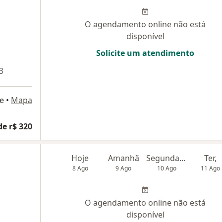
O agendamento online não está
disponível
Solicite um atendimento
3
e
•
Mapa
de r$ 320
Hoje
Amanhã
Segunda-feira
Ter,
8 Ago
9 Ago
10 Ago
11 Ago
O agendamento online não está
disponível