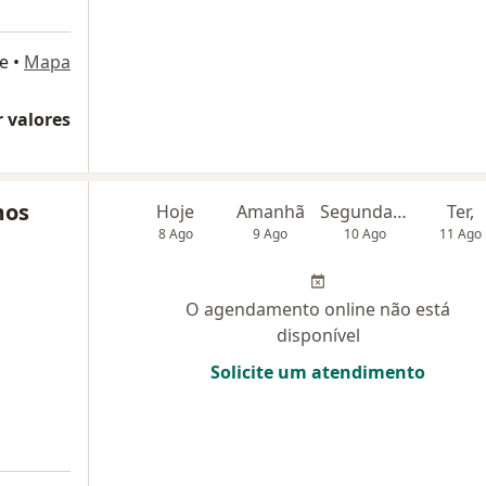
e
•
Mapa
 valores
mos
Hoje
Amanhã
Segunda-feira
Ter,
8 Ago
9 Ago
10 Ago
11 Ago
O agendamento online não está
disponível
Solicite um atendimento