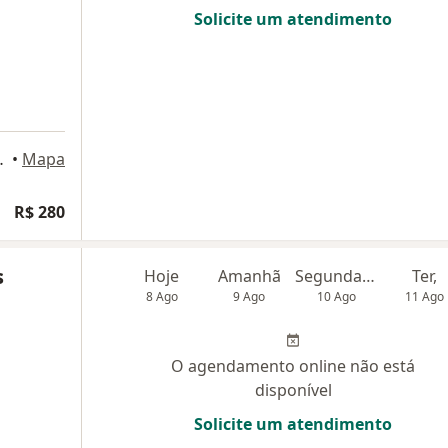
Solicite um atendimento
mpina Grande
•
Mapa
R$ 280
s
Hoje
Amanhã
Segunda-feira
Ter,
8 Ago
9 Ago
10 Ago
11 Ago
O agendamento online não está
disponível
Solicite um atendimento