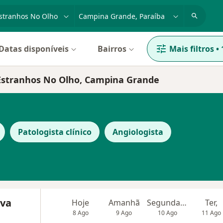
dade, doença ou nome
cidade ou região
Datas disponíveis
Bairros
Mais filtros
•
 Estranhos No Olho, Campina Grande
Patologista clínico
Angiologista
iva
Hoje
Amanhã
Segunda-feira
Ter,
8 Ago
9 Ago
10 Ago
11 Ago