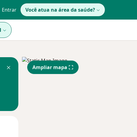
Entrar
Você atua na área da saúde?
1
Ampliar mapa
Qua
Qui,
Sex,
12 Ago
13 Ago
14 Ago