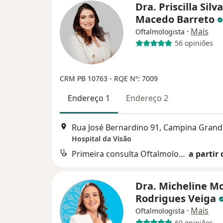
Dra. Priscilla Silva
Macedo Barreto
·
Mais
Oftalmologista
56 opiniões
CRM PB 10763
- RQE Nº: 7009
Endereço 1
Endereço 2
Rua José Bernardino 91, Campina Grand
Hospital da Visão
Primeira consulta Oftalmologia
a partir 
Dra. Micheline M
Rodrigues Veiga
·
Mais
Oftalmologista
60 opiniões