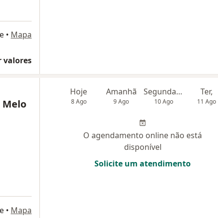
e
•
Mapa
 valores
Hoje
Amanhã
Segunda-feira
Ter,
i Melo
8 Ago
9 Ago
10 Ago
11 Ago
O agendamento online não está
disponível
Solicite um atendimento
e
•
Mapa