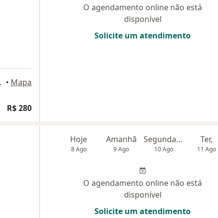
O agendamento online não está
disponível
Solicite um atendimento
mpina Grande
•
Mapa
R$ 280
Hoje
Amanhã
Segunda-feira
Ter,
8 Ago
9 Ago
10 Ago
11 Ago
O agendamento online não está
disponível
Solicite um atendimento