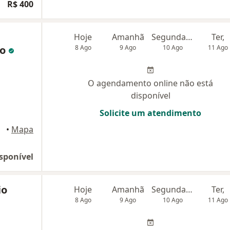
R$ 400
Hoje
Amanhã
Segunda-feira
Ter,
lo
8 Ago
9 Ago
10 Ago
11 Ago
O agendamento online não está
disponível
Solicite um atendimento
Manaus
•
Mapa
sponível
io
Hoje
Amanhã
Segunda-feira
Ter,
8 Ago
9 Ago
10 Ago
11 Ago