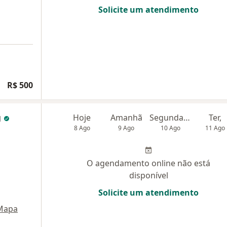
Solicite um atendimento
R$ 500
u
Hoje
Amanhã
Segunda-feira
Ter,
8 Ago
9 Ago
10 Ago
11 Ago
O agendamento online não está
disponível
Solicite um atendimento
Mapa