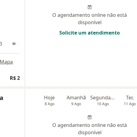
O agendamento online não está
disponível
Solicite um atendimento
3
Teleconsulta
Mapa
R$ 2
na
Hoje
Amanhã
Segunda-feira
Ter,
8 Ago
9 Ago
10 Ago
11 Ago
O agendamento online não está
disponível