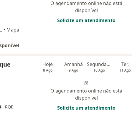
O agendamento online não está
disponível
Solicite um atendimento
re. nº 12, Bairro Nossa Senhora das Graças, Manaus
•
Mapa
sponível
ique
Hoje
Amanhã
Segunda-feira
Ter,
8 Ago
9 Ago
10 Ago
11 Ago
O agendamento online não está
disponível
 - RQE
Solicite um atendimento