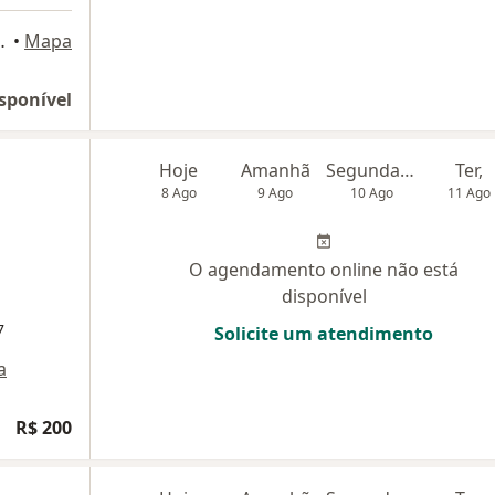
enium Shopping, Manaus
•
Mapa
sponível
Hoje
Amanhã
Segunda-feira
Ter,
8 Ago
9 Ago
10 Ago
11 Ago
O agendamento online não está
disponível
7
Solicite um atendimento
a
R$ 200