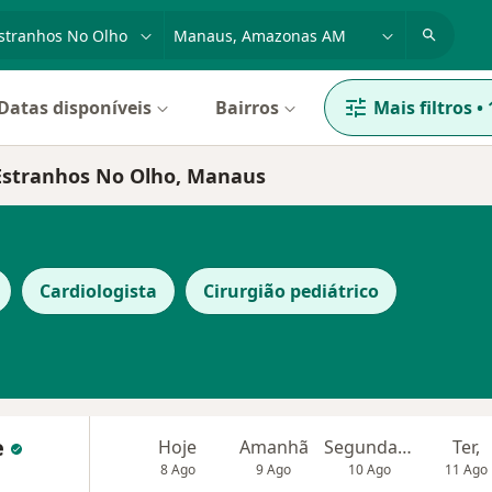
dade, doença ou nome
cidade ou região
Datas disponíveis
Bairros
Mais filtros
•
 Estranhos No Olho, Manaus
Cardiologista
Cirurgião pediátrico
e
Hoje
Amanhã
Segunda-feira
Ter,
8 Ago
9 Ago
10 Ago
11 Ago