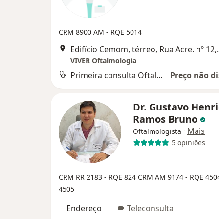
CRM 8900 AM
- RQE 5014
Edifício Cemom, térreo, Rua Ac
VIVER Oftalmologia
Primeira consulta Oftalmologia
Preço não di
Dr. Gustavo Henr
Ramos Bruno
·
Mais
Oftalmologista
5 opiniões
CRM RR 2183 - RQE 824
CRM AM 9174 - RQE 4504
4505
Endereço
Teleconsulta