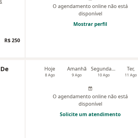
s
O agendamento online não está
disponível
Mostrar perfil
R$ 250
 De
Hoje
Amanhã
Segunda-feira
Ter,
8 Ago
9 Ago
10 Ago
11 Ago
O agendamento online não está
disponível
Solicite um atendimento