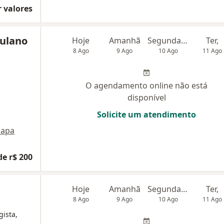
 valores
culano
Hoje
Amanhã
Segunda-feira
Ter,
8 Ago
9 Ago
10 Ago
11 Ago
O agendamento online não está
disponível
Solicite um atendimento
apa
de r$ 200
Hoje
Amanhã
Segunda-feira
Ter,
8 Ago
9 Ago
10 Ago
11 Ago
gista,