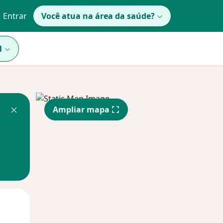
Entrar
Você atua na área da saúde?
1
Ampliar mapa
Qua
Qui,
Sex,
12 Ago
13 Ago
14 Ago